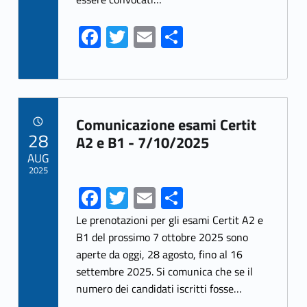
k
Fa
T
E
S
ce
w
m
h
b
itt
ai
ar
o
er
l
e
Link identifier archive #link-archive-52
o
Comunicazione esami Certit
POSTED ON:
28
k
A2 e B1 - 7/10/2025
AUG
2025
Fa
T
E
S
ce
w
m
h
Le prenotazioni per gli esami Certit A2 e
b
itt
ai
ar
B1 del prossimo 7 ottobre 2025 sono
aperte da oggi, 28 agosto, fino al 16
o
er
l
e
settembre 2025. Si comunica che se il
o
numero dei candidati iscritti fosse…