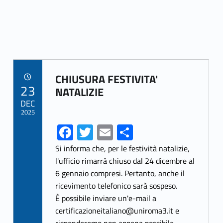
Link identifier archive #link-archive-47994
CHIUSURA FESTIVITA'
POSTED ON:
23
NATALIZIE
DEC
2025
Fa
T
E
S
ce
w
m
h
Si informa che, per le festività natalizie,
b
itt
ai
ar
l'ufficio rimarrà chiuso dal 24 dicembre al
6 gennaio compresi. Pertanto, anche il
o
er
l
e
ricevimento telefonico sarà sospeso.
o
È possibile inviare un'e-mail a
k
certificazioneitaliano@uniroma3.it e