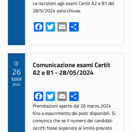
ce
w
m
h
Le iscrizioni agli esami Certit A2 e B1 del
b
itt
ai
ar
28/5/2024 sono chiuse.
o
er
l
e
Fa
T
E
S
o
ce
w
m
h
k
b
itt
ai
ar
o
er
l
e
Link identifier archive #link-archive-76619
o
Comunicazione esami Certit
POSTED ON:
26
k
A2 e B1 - 28/05/2024
MAR
2024
Fa
T
E
S
ce
w
m
h
Prenotazioni aperte dal 26 marzo 2024
b
itt
ai
ar
fino a esaurimento dei posti disponibili. Si
comunica che se il numero dei candidati
o
er
l
e
iscritti fosse superiore al limite previsto