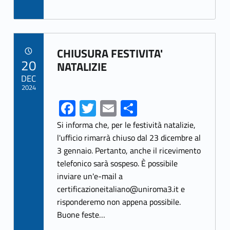
ce
w
m
h
b
itt
ai
ar
o
er
l
e
Link identifier archive #link-archive-39530
o
CHIUSURA FESTIVITA'
POSTED ON:
20
k
NATALIZIE
DEC
2024
Fa
T
E
S
ce
w
m
h
Si informa che, per le festività natalizie,
b
itt
ai
ar
l'ufficio rimarrà chiuso dal 23 dicembre al
3 gennaio. Pertanto, anche il ricevimento
o
er
l
e
telefonico sarà sospeso. È possibile
o
inviare un'e-mail a
k
certificazioneitaliano@uniroma3.it e
risponderemo non appena possibile.
Buone feste…