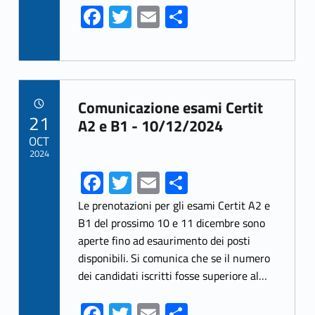
Fa
T
E
S
ce
w
m
h
b
itt
ai
ar
o
er
l
e
Link identifier archive #link-archive-95242
o
Comunicazione esami Certit
POSTED ON:
21
k
A2 e B1 - 10/12/2024
OCT
2024
Fa
T
E
S
ce
w
m
h
Le prenotazioni per gli esami Certit A2 e
b
itt
ai
ar
B1 del prossimo 10 e 11 dicembre sono
aperte fino ad esaurimento dei posti
o
er
l
e
disponibili. Si comunica che se il numero
o
dei candidati iscritti fosse superiore al…
k
Fa
T
E
S