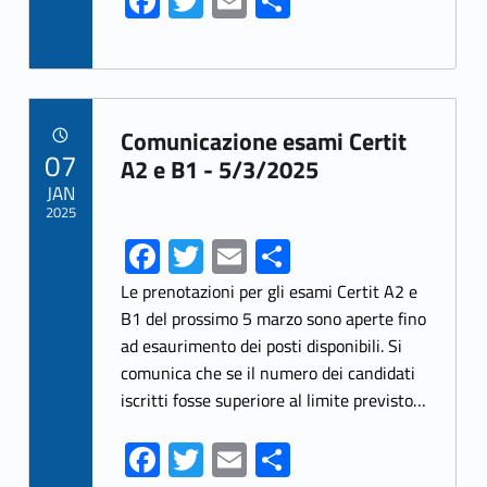
Fa
T
E
S
ce
w
m
h
b
itt
ai
ar
o
er
l
e
Link identifier archive #link-archive-28431
o
Comunicazione esami Certit
POSTED ON:
07
k
A2 e B1 - 5/3/2025
JAN
2025
Fa
T
E
S
ce
w
m
h
Le prenotazioni per gli esami Certit A2 e
b
itt
ai
ar
B1 del prossimo 5 marzo sono aperte fino
ad esaurimento dei posti disponibili. Si
o
er
l
e
comunica che se il numero dei candidati
o
iscritti fosse superiore al limite previsto…
k
Fa
T
E
S