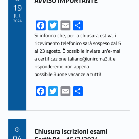
o
AVVISO IMPORTANTE
POSTED ON:
19
k
JUL
2024
Fa
T
E
S
ce
w
m
h
Si informa che, per la chiusura estiva, il
b
itt
ai
ar
ricevimento telefonico sarà sospeso dal 5
al 23 agosto. È possibile inviare un'e-mail
o
er
l
e
a certificazioneitaliano@uniroma3.it e
o
risponderemo non appena
k
possibile.Buone vacanze a tutti!
Fa
T
E
S
ce
w
m
h
b
itt
ai
ar
o
er
l
e
Link identifier archive #link-archive-58807
o
Chiusura iscrizioni esami
POSTED ON:
04