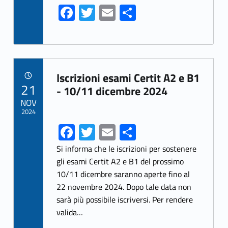
Fa
T
E
S
ce
w
m
h
b
itt
ai
ar
o
er
l
e
Link identifier archive #link-archive-52678
o
Iscrizioni esami Certit A2 e B1
POSTED ON:
21
k
- 10/11 dicembre 2024
NOV
2024
Fa
T
E
S
ce
w
m
h
Si informa che le iscrizioni per sostenere
b
itt
ai
ar
gli esami Certit A2 e B1 del prossimo
10/11 dicembre saranno aperte fino al
o
er
l
e
22 novembre 2024. Dopo tale data non
o
sarà più possibile iscriversi. Per rendere
k
valida…