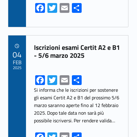
Fa
T
E
S
ce
w
m
h
b
itt
ai
ar
o
er
l
e
Link identifier archive #link-archive-6774
o
Iscrizioni esami Certit A2 e B1
POSTED ON:
04
k
- 5/6 marzo 2025
FEB
2025
Fa
T
E
S
ce
w
m
h
Si informa che le iscrizioni per sostenere
b
itt
ai
ar
gli esami Certit A2 e B1 del prossimo 5/6
marzo saranno aperte fino al 12 febbraio
o
er
l
e
2025. Dopo tale data non sarà più
o
possibile iscriversi. Per rendere valida…
k