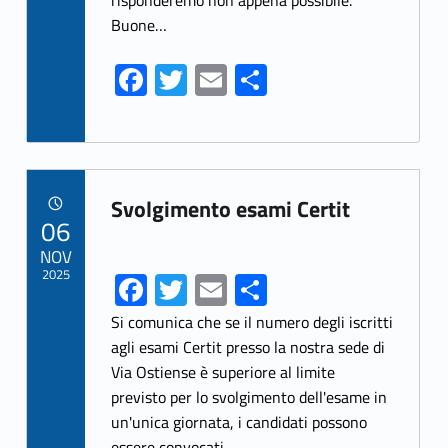
risponderemo non appena possibile.
Buone…
Fa
T
E
S
ce
w
m
h
b
itt
ai
ar
o
er
l
e
Link identifier archive #link-archive-12649
o
Svolgimento esami Certit
POSTED ON:
06
k
NOV
2025
Fa
T
E
S
ce
w
m
h
Si comunica che se il numero degli iscritti
b
itt
ai
ar
agli esami Certit presso la nostra sede di
Via Ostiense è superiore al limite
o
er
l
e
previsto per lo svolgimento dell'esame in
o
un'unica giornata, i candidati possono
essere convocati…