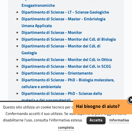
Enogastronomiche
Dipartimento di Scienze - LT - Scienze Geologiche
Dipartimento di Scienze - Master - Embriologia
Umana Applicata
Dipartimento di Scienze - Monitor
Dipartimento di Scienze - Monitor dei CdL di Biologia
Dipartimento di Scienze - Monitor dei CdL di
Geologia
Dipartimento di Scienze - Monitor del CdL in Ottica
Dipartimento di Scienze - Monitor del CdL in SCEG
Dipartimento di Scienze - Orientamento
Dipartimento di Scienze - PhD - Biologia molecolare,
cellulare e ambientale
Dipartimento di Scienze - PhD - Scienze della
materia e dei nanomateriali
Hai bisogno di aiuto?
Dipartimento di Scienze - PhD - Scienze della terra
Questo sito utilizza un cookie tecnico per consentire la corretta navigazione.
Confermando accetti il suo utilizzo. Se vuoi saperne di più e leggere come
Dipartimento di Scienze - PhD - Scienze e tecnologie
disabilitarne l'uso, consulta l'informativa estesa.
Accetta
Informativa
biomediche
Menu
Dipartimento di Scienze - Press
completa