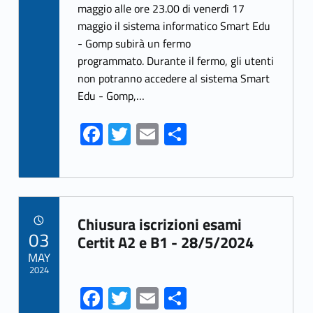
b
itt
ai
ar
maggio alle ore 23.00 di venerdì 17
maggio il sistema informatico Smart Edu
o
er
l
e
- Gomp subirà un fermo
o
programmato. Durante il fermo, gli utenti
k
non potranno accedere al sistema Smart
Edu - Gomp,…
Fa
T
E
S
ce
w
m
h
b
itt
ai
ar
o
er
l
e
Link identifier archive #link-archive-77637
o
Chiusura iscrizioni esami
POSTED ON:
03
k
Certit A2 e B1 - 28/5/2024
MAY
2024
Fa
T
E
S