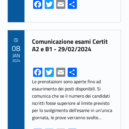
o
Fa
T
E
S
k
ce
w
m
h
b
itt
ai
ar
o
er
l
e
Link identifier archive #link-archive-11421
o
Comunicazione esami Certit
POSTED ON:
08
k
A2 e B1 - 29/02/2024
JAN
2024
Fa
T
E
S
ce
w
m
h
Le prenotazioni sono aperte fino ad
b
itt
ai
ar
esaurimento dei posti disponibili. Si
comunica che se il numero dei candidati
o
er
l
e
iscritti fosse superiore al limite previsto
o
per lo svolgimento dell'esame in un'unica
k
giornata, le prove verranno svolte…