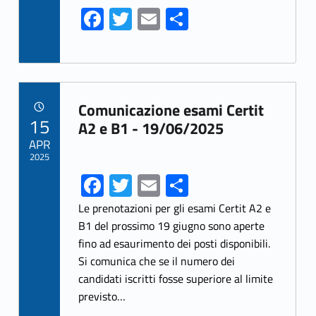
Fa
T
E
S
ce
w
m
h
b
itt
ai
ar
o
er
l
e
Link identifier archive #link-archive-59380
o
Comunicazione esami Certit
POSTED ON:
15
k
A2 e B1 - 19/06/2025
APR
2025
Fa
T
E
S
ce
w
m
h
Le prenotazioni per gli esami Certit A2 e
b
itt
ai
ar
B1 del prossimo 19 giugno sono aperte
fino ad esaurimento dei posti disponibili.
o
er
l
e
Si comunica che se il numero dei
o
candidati iscritti fosse superiore al limite
k
previsto…