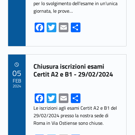
o
per lo svolgimento dell'esame in un'unica
k
giornata, le prove…
Fa
T
E
S
ce
w
m
h
b
itt
ai
ar
o
er
l
e
Link identifier archive #link-archive-56782
o
Chiusura iscrizioni esami
POSTED ON:
05
k
Certit A2 e B1 - 29/02/2024
FEB
2024
Fa
T
E
S
ce
w
m
h
Le iscrizioni agli esami Certit A2 e B1 del
b
itt
ai
ar
29/02/2024 presso la nostra sede di
Roma in Via Ostiense sono chiuse.
o
er
l
e