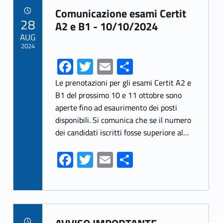
Link identifier archive #link-archive-4593
o
Comunicazione esami Certit
POSTED ON:
28
k
A2 e B1 - 10/10/2024
AUG
2024
Fa
T
E
S
ce
w
m
h
Le prenotazioni per gli esami Certit A2 e
b
itt
ai
ar
B1 del prossimo 10 e 11 ottobre sono
aperte fino ad esaurimento dei posti
o
er
l
e
disponibili. Si comunica che se il numero
o
dei candidati iscritti fosse superiore al…
k
Fa
T
E
S
ce
w
m
h
b
itt
ai
ar
o
er
l
e
Link identifier archive #link-archive-65508