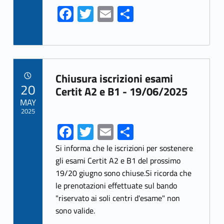
k
Fa
T
E
S
ce
w
m
h
b
itt
ai
ar
o
er
l
e
Link identifier archive #link-archive-10286
o
Chiusura iscrizioni esami
POSTED ON:
20
k
Certit A2 e B1 - 19/06/2025
MAY
2025
Fa
T
E
S
ce
w
m
h
Si informa che le iscrizioni per sostenere
b
itt
ai
ar
gli esami Certit A2 e B1 del prossimo
19/20 giugno sono chiuse.Si ricorda che
o
er
l
e
le prenotazioni effettuate sul bando
o
"riservato ai soli centri d'esame" non
k
sono valide.