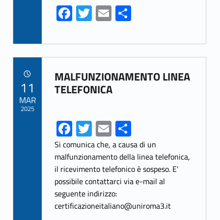
Fa
T
E
S
ce
w
m
h
b
itt
ai
ar
o
er
l
e
Link identifier archive #link-archive-44314
o
MALFUNZIONAMENTO LINEA
POSTED ON:
11
k
TELEFONICA
MAR
2025
Fa
T
E
S
ce
w
m
h
Si comunica che, a causa di un
b
itt
ai
ar
malfunzionamento della linea telefonica,
il ricevimento telefonico è sospeso. E'
o
er
l
e
possibile contattarci via e-mail al
o
seguente indirizzo:
k
certificazioneitaliano@uniroma3.it