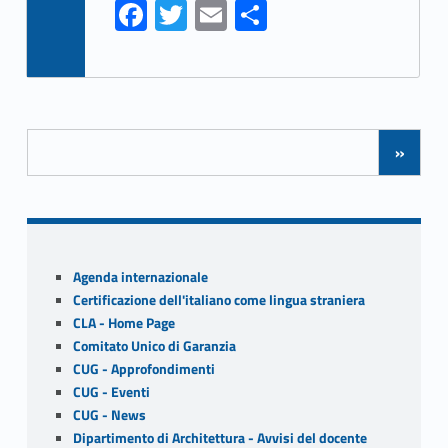
Fa
T
E
S
ce
w
m
h
b
itt
ai
ar
o
er
l
e
Posts Navigation
o
»
k
Sidebar
Agenda internazionale
Certificazione dell'italiano come lingua straniera
CLA - Home Page
Comitato Unico di Garanzia
CUG - Approfondimenti
CUG - Eventi
CUG - News
Dipartimento di Architettura - Avvisi del docente