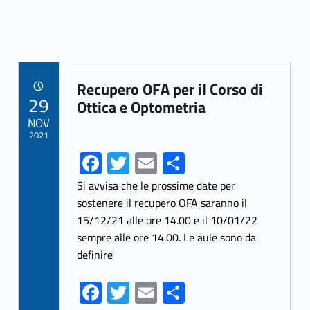
Link identifier archive #link-archive-13510
Recupero OFA per il Corso di
POSTED ON:
29
Ottica e Optometria
NOV
2021
Fa
T
E
S
ce
w
m
h
Si avvisa che le prossime date per
b
itt
ai
ar
sostenere il recupero OFA saranno il
15/12/21 alle ore 14.00 e il 10/01/22
o
er
l
e
sempre alle ore 14.00. Le aule sono da
o
definire
k
Fa
T
E
S