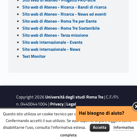
Sito Web di Ateneo - Progetto PRO-BEN
Sito web di Ateneo - Ricerca - Bandi di ricerca
Sito web di Ateneo - Ricerca - News ed eventi
Sito web di Ateneo - Roma Tre per Dante
Sito web di Ateneo - Roma Tre Sostenibile
Sito web di Ateneo - Terza missione
Sito web internazionale - Events
Sito web internazionale - News
Test Monitor
Copyright 2026
Università degli studi Roma Tre
| C.F./P.I.
n. 04400441004 |
Privacy
|
Legal
Notes
|
Accessibility
|
Accessibility Target
Hai bisogno di aiuto?
Questo sito utilizza un cookie tecnico per consentire la corretta navigazione.
Confermando accetti il suo utilizzo. Se vuoi saperne di più e leggere come
disabilitarne l'uso, consulta l'informativa estesa.
Accetta
Informativa
This site is protected by reCAPTCHA and the Google
Privacy
Menu
completa
Policy
and
Terms of Service
apply.