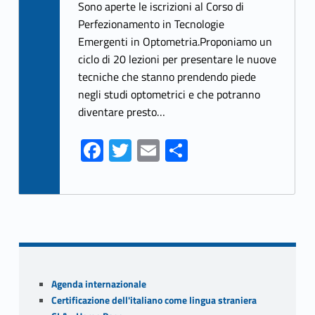
ce
w
m
h
Sono aperte le iscrizioni al Corso di
b
itt
ai
ar
Perfezionamento in Tecnologie
Emergenti in Optometria.Proponiamo un
o
er
l
e
ciclo di 20 lezioni per presentare le nuove
o
tecniche che stanno prendendo piede
k
negli studi optometrici e che potranno
diventare presto…
Fa
T
E
S
ce
w
m
h
b
itt
ai
ar
o
er
l
e
o
k
Sidebar
Agenda internazionale
Certificazione dell'italiano come lingua straniera