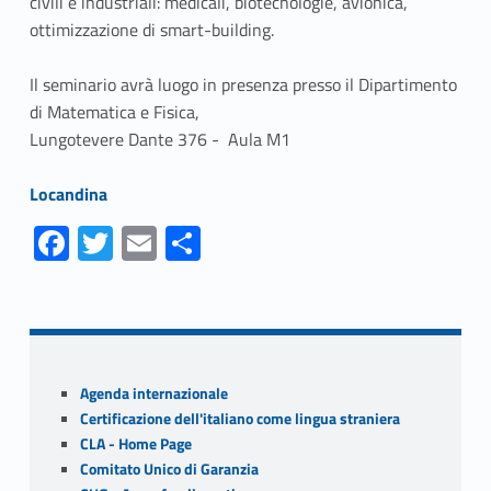
civili e industriali: medicali, biotecnologie, avionica,
ottimizzazione di smart-building.
Il seminario avrà luogo in presenza presso il Dipartimento
di Matematica e Fisica,
Lungotevere Dante
376 - Aula M1
Link identifier #identifier__102103-1
Locandina
Fa
T
E
S
ce
w
m
h
Skip back to navigation
b
itt
ai
ar
o
er
l
e
o
Sidebar
Agenda internazionale
k
Certificazione dell'italiano come lingua straniera
CLA - Home Page
Comitato Unico di Garanzia