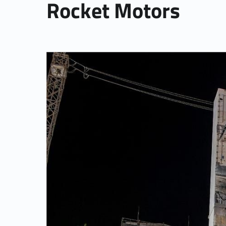
Rocket Motors
Link identifier archive #link-archive-thumb-soap-28304