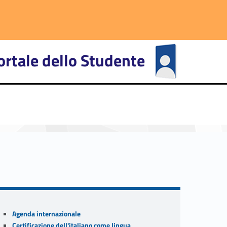
ortale dello Studente
primary-93578-27
Sidebar
Agenda internazionale
Certificazione dell'italiano come lingua