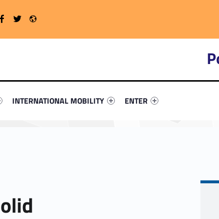
Twitter
Radio
WebMan on Facebook
P
primary-24105-4
ntifier #link-menu-primary-29929-16
Link identifier #link-menu-primary-66061-19
Link identifier #link-menu-
INTERNATIONAL MOBILITY
ENTER
Solid