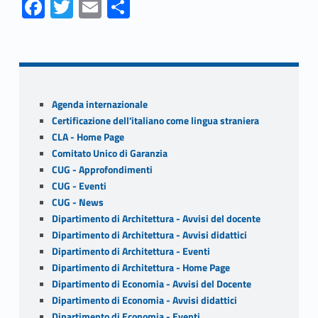
Fa
T
E
S
ce
w
m
h
Skip back to navigation
b
itt
ai
ar
o
er
l
e
o
Sidebar
Agenda internazionale
k
Certificazione dell'italiano come lingua straniera
CLA - Home Page
Comitato Unico di Garanzia
CUG - Approfondimenti
CUG - Eventi
CUG - News
Dipartimento di Architettura - Avvisi del docente
Dipartimento di Architettura - Avvisi didattici
Dipartimento di Architettura - Eventi
Dipartimento di Architettura - Home Page
Dipartimento di Economia - Avvisi del Docente
Dipartimento di Economia - Avvisi didattici
Dipartimento di Economia - Eventi