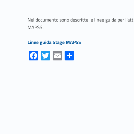
Nel documento sono descritte le linee guida per l'att
MAPSS.
Link identifier #identifier__100449-1
Linee guida Stage MAPSS
Fa
T
E
S
ce
w
m
h
Skip back to navigation
b
itt
ai
ar
o
er
l
e
o
k