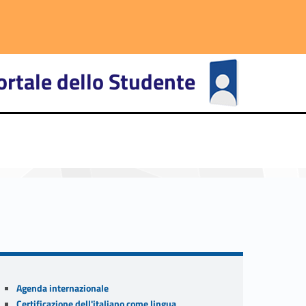
ortale dello Studente
primary-15121-27
Sidebar
Agenda internazionale
Certificazione dell'italiano come lingua