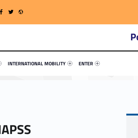
Twitter
Radio
WebMan on Facebook
P
primary-87676-4
ntifier #link-menu-primary-17410-16
Link identifier #link-menu-primary-75243-19
Link identifier #link-menu-
INTERNATIONAL MOBILITY
ENTER
 MAPSS