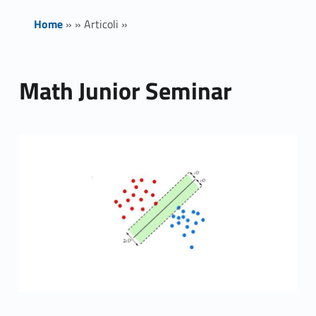
Home
»
»
Articoli
»
Math Junior Seminar
Link identifier archive #link-archive-thumb-soap-29740