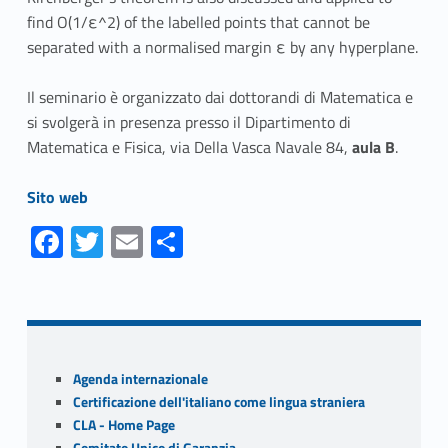
find O(1/ε^2) of the labelled points that cannot be
separated with a normalised margin ε by any hyperplane.
Il seminario è organizzato dai dottorandi di Matematica e
si svolgerà in presenza presso il Dipartimento di
Matematica e Fisica, via Della Vasca Navale 84,
aula B
.
Link identifier #identifier__139709-1
Sito web
Fa
T
E
S
ce
w
m
h
Skip back to navigation
b
itt
ai
ar
o
er
l
e
o
Sidebar
Agenda internazionale
k
Certificazione dell'italiano come lingua straniera
CLA - Home Page
Comitato Unico di Garanzia