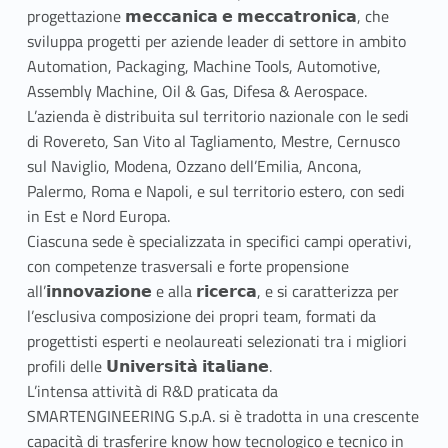
progettazione 𝗺𝗲𝗰𝗰𝗮𝗻𝗶𝗰𝗮 𝗲 𝗺𝗲𝗰𝗰𝗮𝘁𝗿𝗼𝗻𝗶𝗰𝗮, che
sviluppa progetti per aziende leader di settore in ambito
Automation, Packaging, Machine Tools, Automotive,
Assembly Machine, Oil & Gas, Difesa & Aerospace.
L’azienda è distribuita sul territorio nazionale con le sedi
di Rovereto, San Vito al Tagliamento, Mestre, Cernusco
sul Naviglio, Modena, Ozzano dell’Emilia, Ancona,
Palermo, Roma e Napoli, e sul territorio estero, con sedi
in Est e Nord Europa.
Ciascuna sede è specializzata in specifici campi operativi,
con competenze trasversali e forte propensione
all’𝗶𝗻𝗻𝗼𝘃𝗮𝘇𝗶𝗼𝗻𝗲 e alla 𝗿𝗶𝗰𝗲𝗿𝗰𝗮, e si caratterizza per
l’esclusiva composizione dei propri team, formati da
progettisti esperti e neolaureati selezionati tra i migliori
profili delle 𝗨𝗻𝗶𝘃𝗲𝗿𝘀𝗶𝘁𝗮̀ 𝗶𝘁𝗮𝗹𝗶𝗮𝗻𝗲.
L’intensa attività di R&D praticata da
SMARTENGINEERING S.p.A. si è tradotta in una crescente
capacità di trasferire know how tecnologico e tecnico in