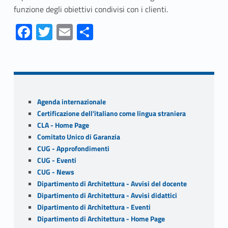
funzione degli obiettivi condivisi con i clienti.
Fa
T
E
S
ce
w
m
h
Skip back to navigation
b
itt
ai
ar
o
er
l
e
o
Sidebar
Agenda internazionale
k
Certificazione dell'italiano come lingua straniera
CLA - Home Page
Comitato Unico di Garanzia
CUG - Approfondimenti
CUG - Eventi
CUG - News
Dipartimento di Architettura - Avvisi del docente
Dipartimento di Architettura - Avvisi didattici
Dipartimento di Architettura - Eventi
Dipartimento di Architettura - Home Page