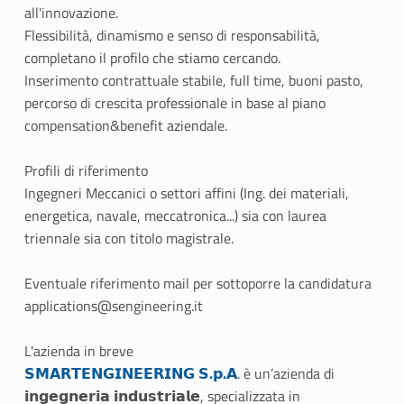
all'innovazione.
Flessibilità, dinamismo e senso di responsabilità,
completano il profilo che stiamo cercando.
Inserimento contrattuale stabile, full time, buoni pasto,
percorso di crescita professionale in base al piano
compensation&benefit aziendale.
Profili di riferimento
Ingegneri Meccanici o settori affini (Ing. dei materiali,
energetica, navale, meccatronica...) sia con laurea
triennale sia con titolo magistrale.
Eventuale riferimento mail per sottoporre la candidatura
applications@sengineering.it
L'azienda in breve
Link identifier #identifier__87070-1
𝗦𝗠𝗔𝗥𝗧𝗘𝗡𝗚𝗜𝗡𝗘𝗘𝗥𝗜𝗡𝗚 𝗦.𝗽.𝗔
. è un’azienda di
𝗶𝗻𝗴𝗲𝗴𝗻𝗲𝗿𝗶𝗮 𝗶𝗻𝗱𝘂𝘀𝘁𝗿𝗶𝗮𝗹𝗲, specializzata in