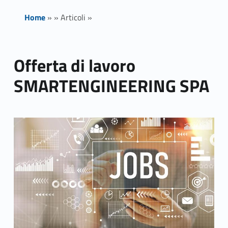
Home
»
»
Articoli
»
Offerta di lavoro
SMARTENGINEERING SPA
Link identifier archive #link-archive-thumb-soap-41340