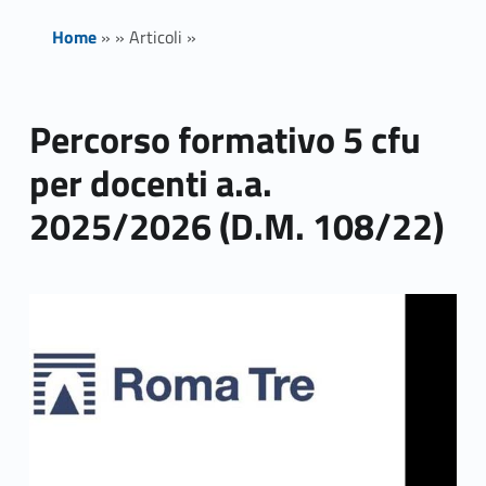
Home
»
»
Articoli
»
Percorso formativo 5 cfu
per docenti a.a.
2025/2026 (D.M. 108/22)
Link identifier archive #link-archive-thumb-soap-53748