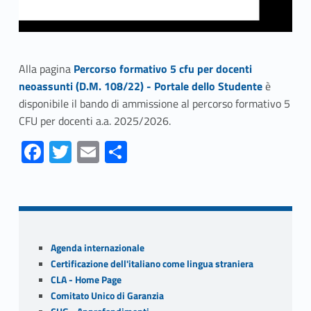
Link identifier #identifier__23410-1
Alla pagina
Percorso formativo 5 cfu per docenti
neoassunti (D.M. 108/22) - Portale dello Studente
è
disponibile il bando di ammissione al percorso formativo 5
CFU per docenti a.a. 2025/2026.
Fa
T
E
S
ce
w
m
h
Skip back to navigation
b
itt
ai
ar
o
er
l
e
o
Sidebar
Agenda internazionale
k
Certificazione dell'italiano come lingua straniera
CLA - Home Page
Comitato Unico di Garanzia