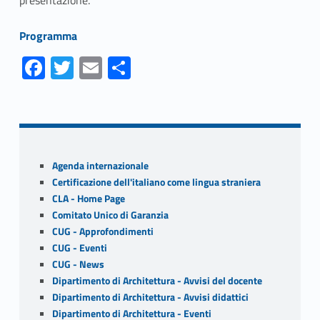
Link identifier #identifier__28512-1
Programma
Fa
T
E
S
ce
w
m
h
Skip back to navigation
b
itt
ai
ar
o
er
l
e
o
Sidebar
Agenda internazionale
k
Certificazione dell'italiano come lingua straniera
CLA - Home Page
Comitato Unico di Garanzia
CUG - Approfondimenti
CUG - Eventi
CUG - News
Dipartimento di Architettura - Avvisi del docente
Dipartimento di Architettura - Avvisi didattici
Dipartimento di Architettura - Eventi