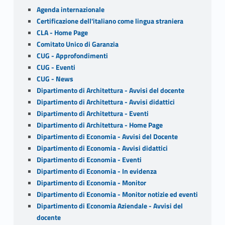
o
Sidebar
Agenda internazionale
k
Certificazione dell'italiano come lingua straniera
CLA - Home Page
Comitato Unico di Garanzia
CUG - Approfondimenti
CUG - Eventi
CUG - News
Dipartimento di Architettura - Avvisi del docente
Dipartimento di Architettura - Avvisi didattici
Dipartimento di Architettura - Eventi
Dipartimento di Architettura - Home Page
Dipartimento di Economia - Avvisi del Docente
Dipartimento di Economia - Avvisi didattici
Dipartimento di Economia - Eventi
Dipartimento di Economia - In evidenza
Dipartimento di Economia - Monitor
Dipartimento di Economia - Monitor notizie ed eventi
Dipartimento di Economia Aziendale - Avvisi del
docente