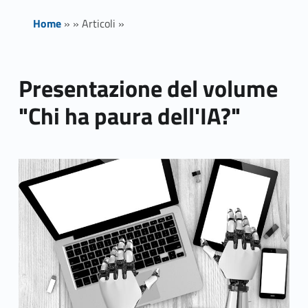
Home
»
»
Articoli
»
Presentazione del volume
"Chi ha paura dell'IA?"
Link identifier archive #link-archive-thumb-soap-17125