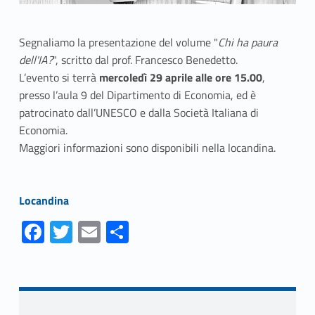
Segnaliamo la presentazione del volume "
Chi ha paura
dell'IA?
", scritto dal prof. Francesco Benedetto.
L’evento si terrà
mercoledì 29 aprile alle ore 15.00
,
presso l’aula 9 del Dipartimento di Economia, ed è
patrocinato dall’UNESCO e dalla Società Italiana di
Economia.
Maggiori informazioni sono disponibili nella locandina.
Link identifier #identifier__143920-1
Locandina
Fa
T
E
S
ce
w
m
h
Skip back to navigation
b
itt
ai
ar
o
er
l
e