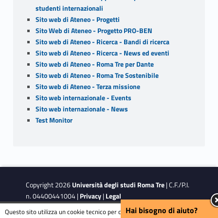
studenti internazionali
Sito web di Ateneo - Progetti
Sito Web di Ateneo - Progetto PRO-BEN
Sito web di Ateneo - Ricerca - Bandi di ricerca
Sito web di Ateneo - Ricerca - News ed eventi
Sito web di Ateneo - Roma Tre per Dante
Sito web di Ateneo - Roma Tre Sostenibile
Sito web di Ateneo - Terza missione
Sito web internazionale - Events
Sito web internazionale - News
Test Monitor
Copyright 2026
Università degli studi Roma Tre
| C.F./P.I.
n. 04400441004 |
Privacy
|
Legal
Notes
|
Accessibility
|
Accessibility Target
Hai bisogno di aiuto?
Questo sito utilizza un cookie tecnico per consentire la corretta navigazione.