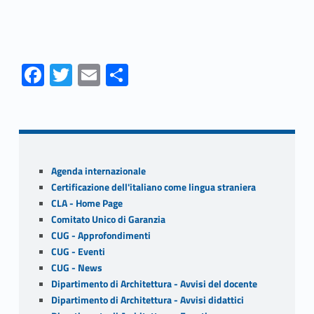
Fa
T
E
S
ce
w
m
h
Skip back to navigation
b
itt
ai
ar
o
er
l
e
o
Sidebar
Agenda internazionale
k
Certificazione dell'italiano come lingua straniera
CLA - Home Page
Comitato Unico di Garanzia
CUG - Approfondimenti
CUG - Eventi
CUG - News
Dipartimento di Architettura - Avvisi del docente
Dipartimento di Architettura - Avvisi didattici