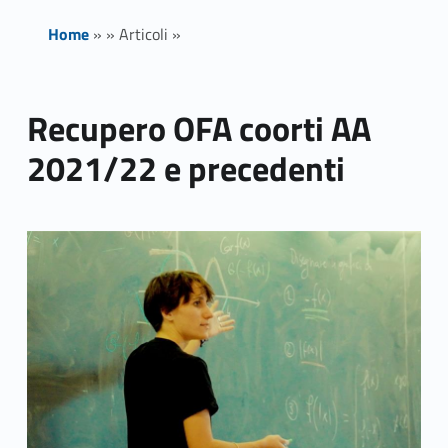
Home
»
»
Articoli
»
Recupero OFA coorti AA
2021/22 e precedenti
Link identifier archive #link-archive-thumb-soap-53175