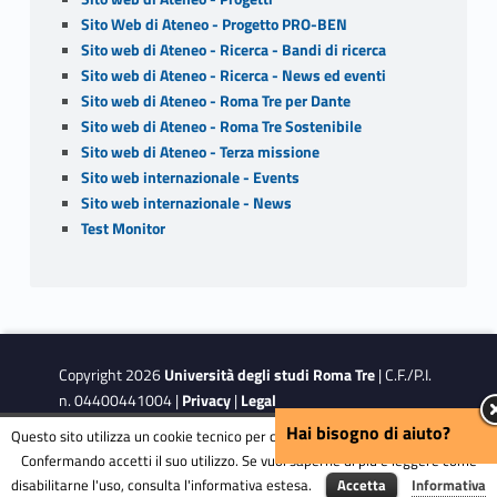
Sito Web di Ateneo - Progetto PRO-BEN
Sito web di Ateneo - Ricerca - Bandi di ricerca
Sito web di Ateneo - Ricerca - News ed eventi
Sito web di Ateneo - Roma Tre per Dante
Sito web di Ateneo - Roma Tre Sostenibile
Sito web di Ateneo - Terza missione
Sito web internazionale - Events
Sito web internazionale - News
Test Monitor
Copyright 2026
Università degli studi Roma Tre
| C.F./P.I.
n. 04400441004 |
Privacy
|
Legal
Notes
|
Accessibility
|
Accessibility Target
Hai bisogno di aiuto?
Questo sito utilizza un cookie tecnico per consentire la corretta navigazione.
Confermando accetti il suo utilizzo. Se vuoi saperne di più e leggere come
disabilitarne l'uso, consulta l'informativa estesa.
Accetta
Informativa
This site is protected by reCAPTCHA and the Google
Privacy