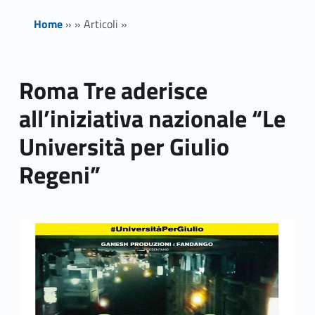
Home
»
»
Articoli
»
Roma Tre aderisce
all’iniziativa nazionale “Le
Università per Giulio
Regeni”
Link identifier archive #link-archive-thumb-soap-4624