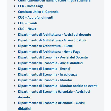
k
Certificazione dell'italiano come lingua straniera
CLA - Home Page
Comitato Unico di Garanzia
CUG - Approfondimenti
CUG - Eventi
CUG - News
Dipartimento di Architettura - Avvisi del docente
Dipartimento di Architettura - Avvisi didattici
Dipartimento di Architettura - Eventi
Dipartimento di Architettura - Home Page
Dipartimento di Economia - Avvisi del Docente
Dipartimento di Economia - Avvisi didattici
Dipartimento di Economia - Eventi
Dipartimento di Economia - In evidenza
Dipartimento di Economia - Monitor
Dipartimento di Economia - Monitor notizie ed eventi
Dipartimento di Economia Aziendale - Avvisi del
docente
Dipartimento di Economia Aziendale - Avvisi
didattici