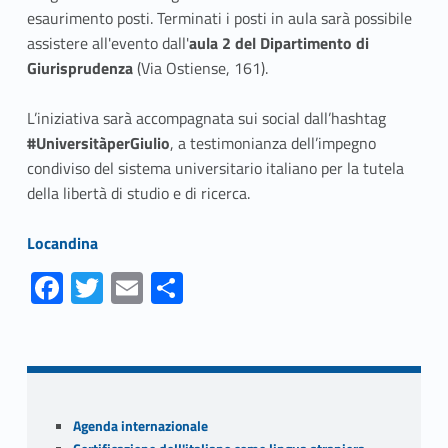
esaurimento posti. Terminati i posti in aula sarà possibile
assistere all'evento dall'
aula 2 del Dipartimento di
Giurisprudenza
(Via Ostiense, 161).
L’iniziativa sarà accompagnata sui social dall’hashtag
#UniversitàperGiulio
, a testimonianza dell’impegno
condiviso del sistema universitario italiano per la tutela
della libertà di studio e di ricerca.
Link identifier #identifier__15177-1
Locandina
Fa
T
E
S
ce
w
m
h
Skip back to navigation
b
itt
ai
ar
o
er
l
e
o
Sidebar
Agenda internazionale