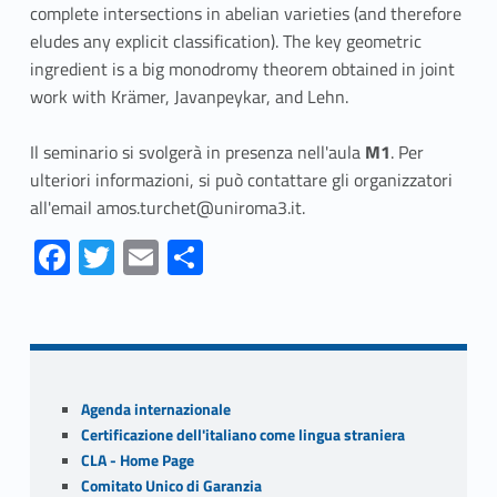
complete intersections in abelian varieties (and therefore
eludes any explicit classification). The key geometric
ingredient is a big monodromy theorem obtained in joint
work with Krämer, Javanpeykar, and Lehn.
Il seminario si svolgerà in presenza nell'aula
M1
. Per
ulteriori informazioni, si può contattare gli organizzatori
all'email amos.turchet@uniroma3.it.
Fa
T
E
S
ce
w
m
h
Skip back to navigation
b
itt
ai
ar
o
er
l
e
o
Sidebar
Agenda internazionale
k
Certificazione dell'italiano come lingua straniera
CLA - Home Page
Comitato Unico di Garanzia