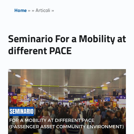
Home
»
»
Articoli
»
Seminario For a Mobility at
different PACE
Link identifier archive #link-archive-thumb-soap-77687