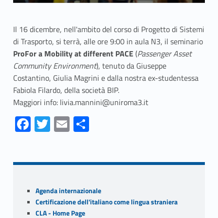
Il 16 dicembre, nell'ambito del corso di Progetto di Sistemi
di Trasporto, si terrà, alle ore 9:00 in aula N3, il seminario
ProFor a Mobility at different PACE
(
Passenger Asset
Community Environment
), tenuto da Giuseppe
Costantino, Giulia Magrini e dalla nostra ex-studentessa
Fabiola Filardo, della società BIP.
Maggiori info: livia.mannini@uniroma3.it
Fa
T
E
S
ce
w
m
h
Skip back to navigation
b
itt
ai
ar
o
er
l
e
o
Sidebar
Agenda internazionale
k
Certificazione dell'italiano come lingua straniera
CLA - Home Page