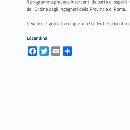
Il programma prevede interventi da parte di esperti 
dell'Ordine degli Ingegneri della Provincia di Roma.
L'evento e' gratuito ed aperto a studenti e docenti d
Link identifier #identifier__100620-1
Locandina
Fa
T
E
S
ce
w
m
h
Skip back to navigation
b
itt
ai
ar
o
er
l
e
o
k