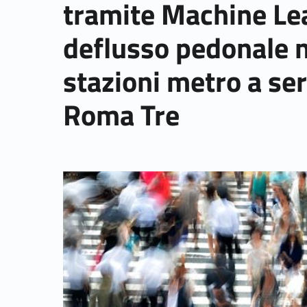
tramite Machine Le
deflusso pedonale n
stazioni metro a ser
Roma Tre
Link identifier archive #link-archive-thumb-soap-13983