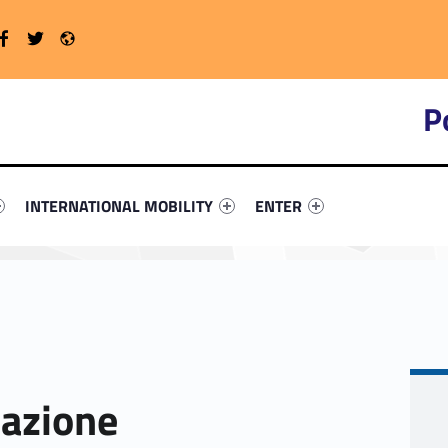
Twitter
Radio
WebMan on Facebook
P
primary-41018-4
ntifier #link-menu-primary-9541-16
Link identifier #link-menu-primary-60997-19
Link identifier #link-menu-
INTERNATIONAL MOBILITY
ENTER
zazione