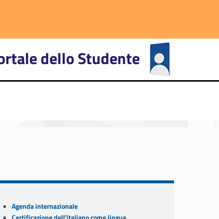
ortale dello Studente
primary-91606-27
Sidebar
Agenda internazionale
Certificazione dell'italiano come lingua