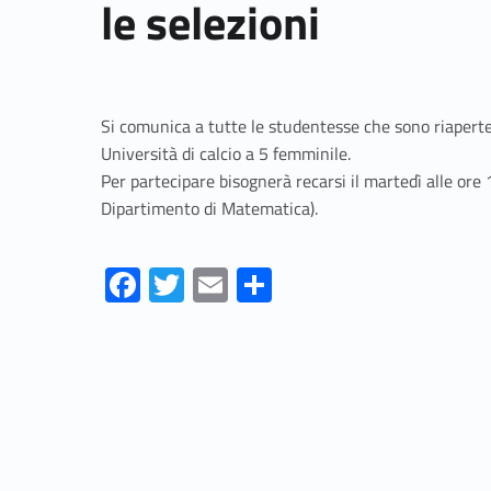
le selezioni
Si comunica a tutte le studentesse che sono riaperte 
Università di calcio a 5 femminile.
Per partecipare bisognerà recarsi il martedì alle ore 1
Dipartimento di Matematica).
Fa
T
E
S
ce
w
m
h
Skip back to navigation
b
itt
ai
ar
o
er
l
e
o
k