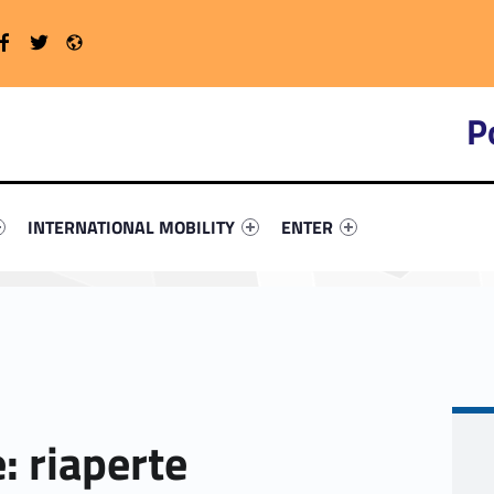
Twitter
Radio
WebMan on Facebook
P
primary-95261-4
ntifier #link-menu-primary-12977-16
Link identifier #link-menu-primary-24253-19
Link identifier #link-menu-
INTERNATIONAL MOBILITY
ENTER
: riaperte