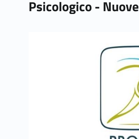
Psicologico - Nuove 
Link identifier archive #link-archive-thumb-soap-6964