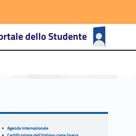
ortale dello Studente
primary-9271-27
Sidebar
Agenda internazionale
Certificazione dell'italiano come lingua