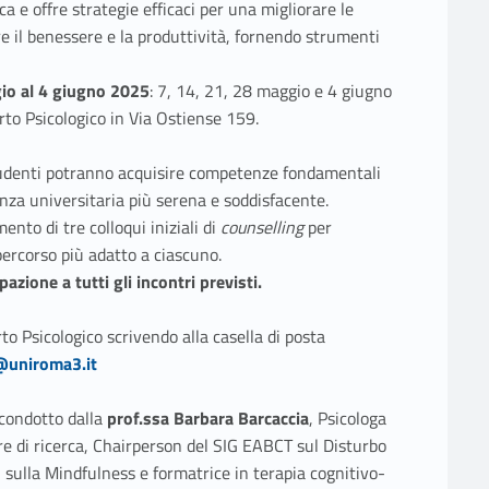
a e offre strategie efficaci per una migliorare le
re il benessere e la produttività, fornendo strumenti
io al 4 giugno 2025
: 7, 14, 21, 28 maggio e 4 giugno
rto Psicologico in Via Ostiense 159.
studenti potranno acquisire competenze fondamentali
nza universitaria più serena e soddisfacente.​
ento di tre colloqui iniziali di
counselling
per
percorso più adatto a ciascuno.
azione a tutti gli incontri previsti.
to Psicologico scrivendo alla casella di posta
o@uniroma3.it
condotto dalla
prof.ssa Barbara Barcaccia
, Psicologa
 di ricerca, Chairperson del SIG EABCT sul Disturbo
i sulla Mindfulness e formatrice in terapia cognitivo-