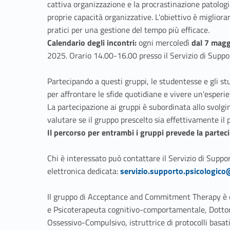
cattiva organizzazione e la procrastinazione patologic
proprie capacità organizzative. L'obiettivo è migliora
pratici per una gestione del tempo più efficace.​
Calendario degli incontri:
ogni mercoledì
dal 7 magg
2025. Orario 14.00-16.00 presso il Servizio di Suppo
Partecipando a questi gruppi, le studentesse e gli 
per affrontare le sfide quotidiane e vivere un'esperie
La partecipazione ai gruppi è subordinata allo svolgim
valutare se il gruppo prescelto sia effettivamente il 
Il percorso per entrambi i gruppi prevede la partecip
Chi è interessato può contattare il Servizio di Suppor
Link identifier #identifier__24629-1
elettronica dedicata:
servizio.supporto.psicologic
Il gruppo di Acceptance and Commitment Therapy è 
e Psicoterapeuta cognitivo-comportamentale, Dottore
Ossessivo-Compulsivo, istruttrice di protocolli basat