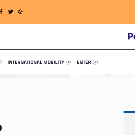
Twitter
Radio
WebMan on Facebook
P
primary-51546-4
ntifier #link-menu-primary-54233-16
Link identifier #link-menu-primary-94438-19
Link identifier #link-menu-
INTERNATIONAL MOBILITY
ENTER
o