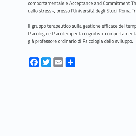
comportamentale e Acceptance and Commitment Thera
dello stress», presso l’Università degli Studi Roma Tr
Il gruppo terapeutico sulla gestione efficace del tem
Psicologa e Psicoterapeuta cognitivo-comportamenta
già professore ordinario di Psicologia dello sviluppo.
Fa
T
E
S
ce
w
m
h
Skip back to navigation
b
itt
ai
ar
o
er
l
e
o
k