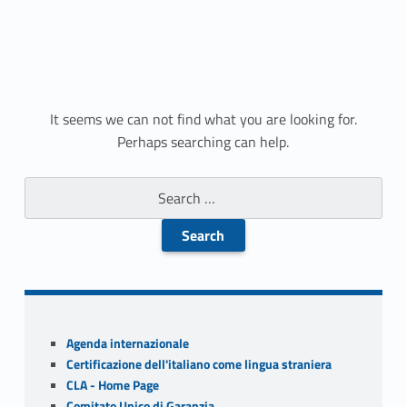
N
It seems we can not find what you are looking for.
Perhaps searching can help.
o
Search for:
t
h
i
n
Sidebar
g
Agenda internazionale
Certificazione dell'italiano come lingua straniera
F
CLA - Home Page
Comitato Unico di Garanzia