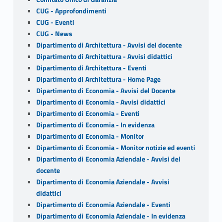
o
CUG - Approfondimenti
u
CUG - Eventi
CUG - News
n
Dipartimento di Architettura - Avvisi del docente
Dipartimento di Architettura - Avvisi didattici
d
Dipartimento di Architettura - Eventi
Dipartimento di Architettura - Home Page
Dipartimento di Economia - Avvisi del Docente
Dipartimento di Economia - Avvisi didattici
Dipartimento di Economia - Eventi
Dipartimento di Economia - In evidenza
Dipartimento di Economia - Monitor
Dipartimento di Economia - Monitor notizie ed eventi
Dipartimento di Economia Aziendale - Avvisi del
docente
Dipartimento di Economia Aziendale - Avvisi
didattici
Dipartimento di Economia Aziendale - Eventi
Dipartimento di Economia Aziendale - In evidenza