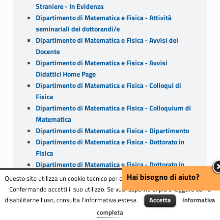
Straniere - In Evidenza
Dipartimento di Matematica e Fisica - Attività
seminariali dei dottorandi/e
Dipartimento di Matematica e Fisica - Avvisi del
Docente
Dipartimento di Matematica e Fisica - Avvisi
Didattici Home Page
Dipartimento di Matematica e Fisica - Colloqui di
Fisica
Dipartimento di Matematica e Fisica - Colloquium di
Matematica
Dipartimento di Matematica e Fisica - Dipartimento
Dipartimento di Matematica e Fisica - Dottorato in
Fisica
Dipartimento di Matematica e Fisica - Dottorato in
Matematica
Hai bisogno di aiuto?
Questo sito utilizza un cookie tecnico per consentire la corretta navigazione.
Dipartimento di Matematica e Fisica - Eventi
Confermando accetti il suo utilizzo. Se vuoi saperne di più e leggere come
Dipartimento di Matematica e Fisica - I Tè di
disabilitarne l'uso, consulta l'informativa estesa.
Accetta
Informativa
Menu
Matematica
completa