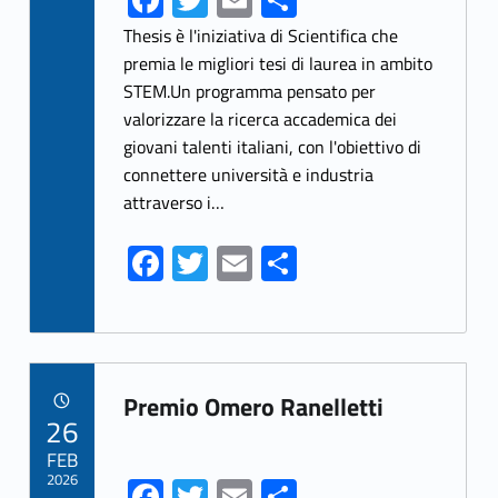
Fa
T
E
S
ce
w
m
h
Thesis è l'iniziativa di Scientifica che
b
itt
ai
ar
premia le migliori tesi di laurea in ambito
STEM.Un programma pensato per
o
er
l
e
valorizzare la ricerca accademica dei
o
giovani talenti italiani, con l'obiettivo di
k
connettere università e industria
attraverso i…
Fa
T
E
S
ce
w
m
h
b
itt
ai
ar
o
er
l
e
Link identifier archive #link-archive-7319
o
Premio Omero Ranelletti
POSTED ON:
26
k
FEB
2026
Fa
T
E
S