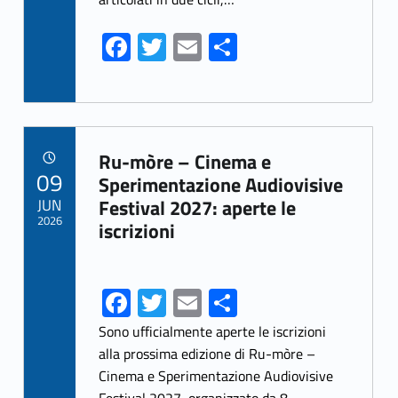
Fa
T
E
S
ce
w
m
h
b
itt
ai
ar
o
er
l
e
Link identifier archive #link-archive-84774
o
Ru-mòre – Cinema e
POSTED ON:
09
k
Sperimentazione Audiovisive
JUN
Festival 2027: aperte le
2026
iscrizioni
Fa
T
E
S
ce
w
m
h
Sono ufficialmente aperte le iscrizioni
b
itt
ai
ar
alla prossima edizione di Ru-mòre –
Cinema e Sperimentazione Audiovisive
o
er
l
e