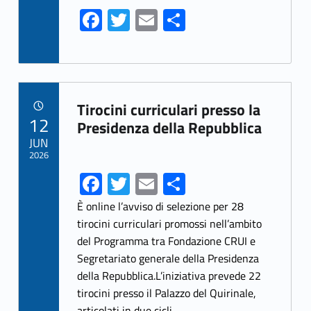
Fa
T
E
S
ce
w
m
h
b
itt
ai
ar
o
er
l
e
Link identifier archive #link-archive-61864
o
Tirocini curriculari presso la
POSTED ON:
12
k
Presidenza della Repubblica
JUN
2026
Fa
T
E
S
ce
w
m
h
È online l’avviso di selezione per 28
b
itt
ai
ar
tirocini curriculari promossi nell’ambito
del Programma tra Fondazione CRUI e
o
er
l
e
Segretariato generale della Presidenza
o
della Repubblica.L’iniziativa prevede 22
k
tirocini presso il Palazzo del Quirinale,
articolati in due cicli,…