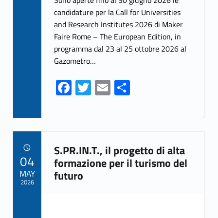
b
itt
ai
ar
candidature per la Call for Universities
and Research Institutes 2026 di Maker
o
er
l
e
Faire Rome – The European Edition, in
o
programma dal 23 al 25 ottobre 2026 al
k
Gazometro…
Fa
T
E
S
ce
w
m
h
b
itt
ai
ar
o
er
l
e
Link identifier archive #link-archive-50311
o
S.PR.IN.T., il progetto di alta
POSTED ON:
04
k
formazione per il turismo del
MAY
futuro
2026
Link identifier archive #link-archive-thumb-soap-61271