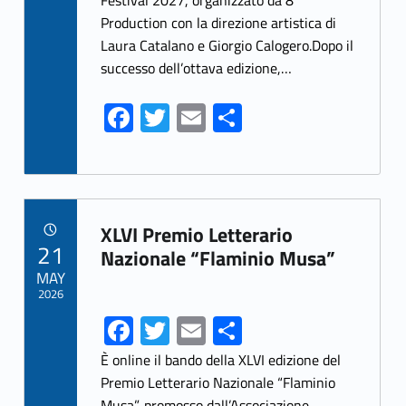
Festival 2027, organizzato da 8
o
Production con la direzione artistica di
k
Laura Catalano e Giorgio Calogero.Dopo il
successo dell’ottava edizione,…
Fa
T
E
S
ce
w
m
h
b
itt
ai
ar
o
er
l
e
Link identifier archive #link-archive-11656
o
XLVI Premio Letterario
POSTED ON:
21
k
Nazionale “Flaminio Musa”
MAY
2026
Fa
T
E
S
ce
w
m
h
È online il bando della XLVI edizione del
b
itt
ai
ar
Premio Letterario Nazionale “Flaminio
Musa”, promosso dall’Associazione