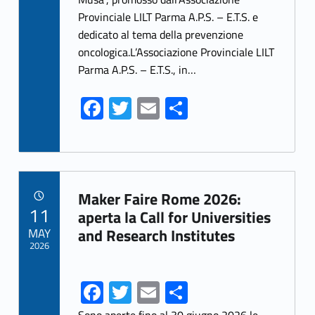
o
er
l
e
Provinciale LILT Parma A.P.S. – E.T.S. e
o
dedicato al tema della prevenzione
k
oncologica.L’Associazione Provinciale LILT
Parma A.P.S. – E.T.S., in…
Fa
T
E
S
ce
w
m
h
b
itt
ai
ar
o
er
l
e
Link identifier archive #link-archive-88714
o
Maker Faire Rome 2026:
POSTED ON:
11
k
aperta la Call for Universities
MAY
and Research Institutes
2026
Fa
T
E
S
ce
w
m
h
Sono aperte fino al 30 giugno 2026 le