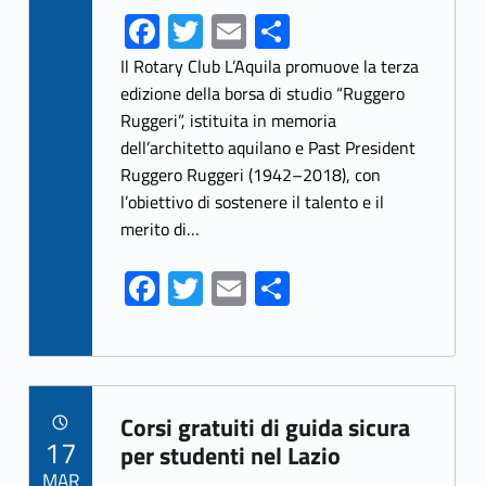
Fa
T
E
S
ce
w
m
h
Il Rotary Club L’Aquila promuove la terza
b
itt
ai
ar
edizione della borsa di studio “Ruggero
Ruggeri”, istituita in memoria
o
er
l
e
dell’architetto aquilano e Past President
o
Ruggero Ruggeri (1942–2018), con
k
l’obiettivo di sostenere il talento e il
merito di…
Fa
T
E
S
ce
w
m
h
b
itt
ai
ar
o
er
l
e
Link identifier archive #link-archive-74351
o
Corsi gratuiti di guida sicura
POSTED ON:
17
k
per studenti nel Lazio
MAR