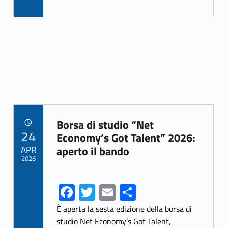
ce
w
m
h
b
itt
ai
ar
o
er
l
e
o
k
Link identifier archive #link-archive-85070
Borsa di studio “Net
POSTED ON:
24
Economy’s Got Talent” 2026:
APR
aperto il bando
2026
Fa
T
E
S
ce
w
m
h
È aperta la sesta edizione della borsa di
b
itt
ai
ar
studio Net Economy’s Got Talent,