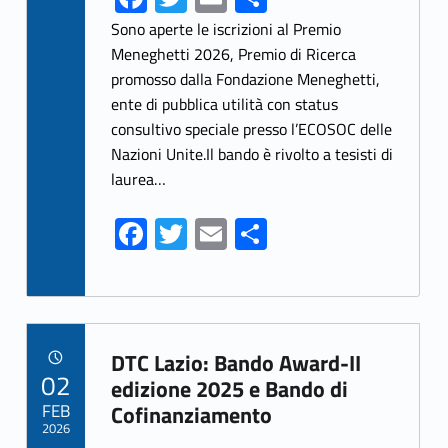
ce
w
m
h
Sono aperte le iscrizioni al Premio
b
itt
ai
ar
Meneghetti 2026, Premio di Ricerca
promosso dalla Fondazione Meneghetti,
o
er
l
e
ente di pubblica utilità con status
o
consultivo speciale presso l’ECOSOC delle
k
Nazioni Unite.Il bando è rivolto a tesisti di
laurea…
Fa
T
E
S
ce
w
m
h
b
itt
ai
ar
o
er
l
e
Link identifier archive #link-archive-4093
o
DTC Lazio: Bando Award-II
POSTED ON:
02
k
edizione 2025 e Bando di
FEB
Cofinanziamento
2026