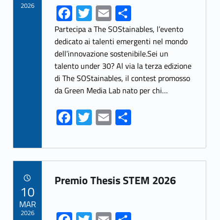
2026
Fa
T
E
S
ce
w
m
h
Partecipa a The SOStainables, l’evento
b
itt
ai
ar
dedicato ai talenti emergenti nel mondo
dell’innovazione sostenibile.Sei un
o
er
l
e
talento under 30? Al via la terza edizione
o
di The SOStainables, il contest promosso
k
da Green Media Lab nato per chi…
Fa
T
E
S
ce
w
m
h
b
itt
ai
ar
o
er
l
e
Link identifier archive #link-archive-53583
o
Premio Thesis STEM 2026
POSTED ON:
10
k
MAR
2026