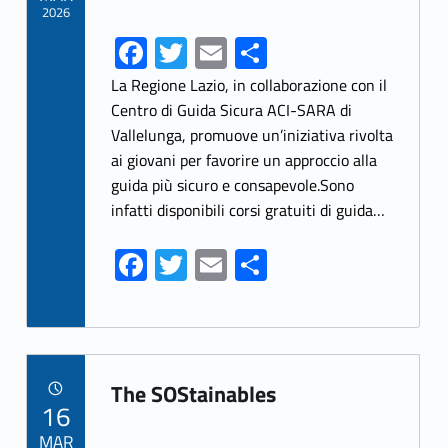
2026
Fa
T
E
S
ce
w
m
h
La Regione Lazio, in collaborazione con il
b
itt
ai
ar
Centro di Guida Sicura ACI-SARA di
Vallelunga, promuove un’iniziativa rivolta
o
er
l
e
ai giovani per favorire un approccio alla
o
guida più sicuro e consapevole.Sono
k
infatti disponibili corsi gratuiti di guida…
Fa
T
E
S
ce
w
m
h
b
itt
ai
ar
o
er
l
e
Link identifier archive #link-archive-37118
o
The SOStainables
POSTED ON:
16
k
MAR