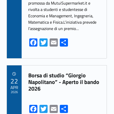
promossa da MutuiSupermarket.it e
o
er
l
e
rivolta a studenti e studentesse di
o
Economia e Management, Ingegneria,
k
Matematica e Fisica.L’iniziativa prevede
l’assegnazione di un premio…
Fa
T
E
S
ce
w
m
h
b
itt
ai
ar
o
er
l
e
Link identifier archive #link-archive-61824
o
Borsa di studio “Giorgio
POSTED ON:
22
k
Napolitano” - Aperto il bando
APR
2026
2026
Fa
T
E
S