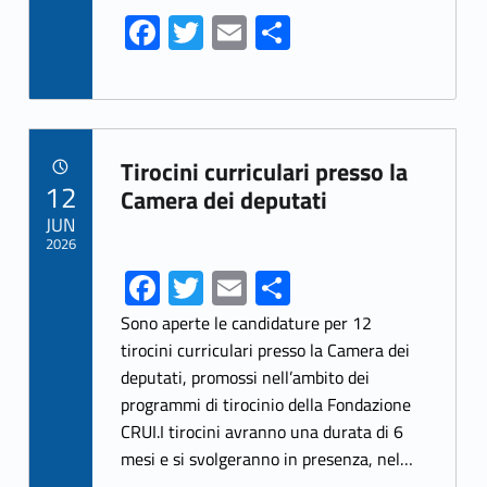
Fa
T
E
S
ce
w
m
h
b
itt
ai
ar
o
er
l
e
Link identifier archive #link-archive-19125
o
Tirocini curriculari presso la
POSTED ON:
12
k
Camera dei deputati
JUN
2026
Fa
T
E
S
ce
w
m
h
Sono aperte le candidature per 12
b
itt
ai
ar
tirocini curriculari presso la Camera dei
deputati, promossi nell’ambito dei
o
er
l
e
programmi di tirocinio della Fondazione
o
CRUI.I tirocini avranno una durata di 6
k
mesi e si svolgeranno in presenza, nel…