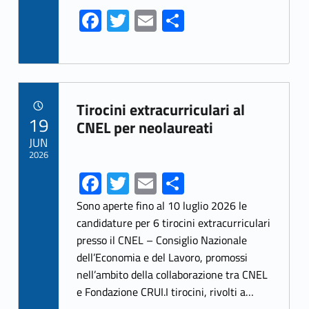
Fa
T
E
S
ce
w
m
h
b
itt
ai
ar
o
er
l
e
Link identifier archive #link-archive-8754
o
Tirocini extracurriculari al
POSTED ON:
19
k
CNEL per neolaureati
JUN
2026
Fa
T
E
S
ce
w
m
h
Sono aperte fino al 10 luglio 2026 le
b
itt
ai
ar
candidature per 6 tirocini extracurriculari
presso il CNEL – Consiglio Nazionale
o
er
l
e
dell’Economia e del Lavoro, promossi
o
nell’ambito della collaborazione tra CNEL
k
e Fondazione CRUI.I tirocini, rivolti a…