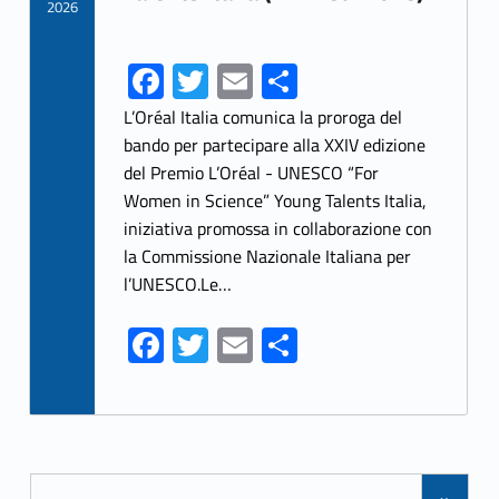
2026
Fa
T
E
S
ce
w
m
h
L’Oréal Italia comunica la proroga del
b
itt
ai
ar
bando per partecipare alla XXIV edizione
del Premio L’Oréal - UNESCO “For
o
er
l
e
Women in Science” Young Talents Italia,
o
iniziativa promossa in collaborazione con
k
la Commissione Nazionale Italiana per
l’UNESCO.Le…
Fa
T
E
S
ce
w
m
h
b
itt
ai
ar
o
er
l
e
Posts Navigation
o
»