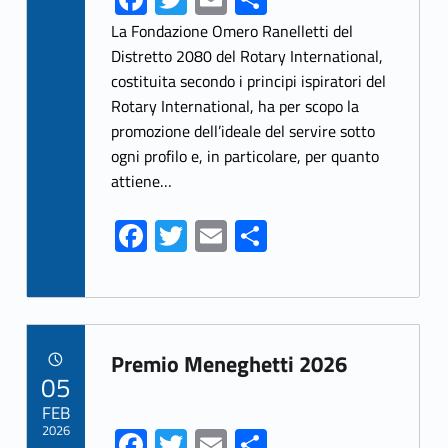
ce
w
m
h
La Fondazione Omero Ranelletti del
b
itt
ai
ar
Distretto 2080 del Rotary International,
costituita secondo i principi ispiratori del
o
er
l
e
Rotary International, ha per scopo la
o
promozione dell’ideale del servire sotto
k
ogni profilo e, in particolare, per quanto
attiene…
Fa
T
E
S
ce
w
m
h
b
itt
ai
ar
o
er
l
e
Link identifier archive #link-archive-69038
o
Premio Meneghetti 2026
POSTED ON:
05
k
FEB
2026
Fa
T
E
S