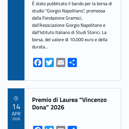
ce
w
m
h
È stato pubblicato il bando per la borsa di
b
itt
ai
ar
studio “Giorgio Napolitano”, promossa
dalla Fondazione Gramsci,
o
er
l
e
dall’Associazione Giorgio Napolitano e
o
dall’Istituto Italiano di Studi Storici. La
k
borsa, del valore di 10.000 euro e della
durata…
Fa
T
E
S
ce
w
m
h
b
itt
ai
ar
o
er
l
e
Link identifier archive #link-archive-31942
o
Premio di Laurea “Vincenzo
POSTED ON:
14
k
Dona” 2026
APR
2026