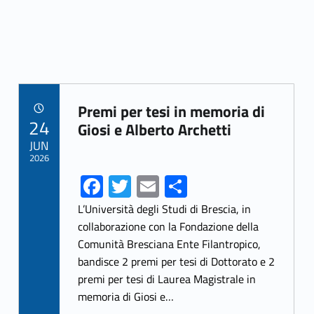
Link identifier archive #link-archive-8369
Premi per tesi in memoria di
POSTED ON:
24
Giosi e Alberto Archetti
JUN
2026
Fa
T
E
S
ce
w
m
h
L’Università degli Studi di Brescia, in
b
itt
ai
ar
collaborazione con la Fondazione della
Comunità Bresciana Ente Filantropico,
o
er
l
e
bandisce 2 premi per tesi di Dottorato e 2
o
premi per tesi di Laurea Magistrale in
k
memoria di Giosi e…