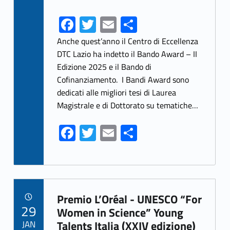
Fa
T
E
S
ce
w
m
h
Anche quest’anno il Centro di Eccellenza
b
itt
ai
ar
DTC Lazio ha indetto il Bando Award – II
Edizione 2025 e il Bando di
o
er
l
e
Cofinanziamento. I Bandi Award sono
o
dedicati alle migliori tesi di Laurea
k
Magistrale e di Dottorato su tematiche…
Fa
T
E
S
ce
w
m
h
b
itt
ai
ar
o
er
l
e
Link identifier archive #link-archive-32710
o
Premio L’Oréal - UNESCO “For
POSTED ON:
29
k
Women in Science” Young
JAN
Talents Italia (XXIV edizione)