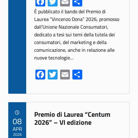
Fa
T
E
S
ce
w
m
h
È pubblicato il bando del Premio di
b
itt
ai
ar
Laurea “Vincenzo Dona” 2026, promosso
dall’Unione Nazionale Consumatori,
o
er
l
e
dedicato a tesi sui temi della tutela dei
o
consumatori, del marketing e della
k
comunicazione, anche in relazione alle
nuove tecnologie…
Fa
T
E
S
ce
w
m
h
b
itt
ai
ar
o
er
l
e
Link identifier archive #link-archive-58440
o
Premio di Laurea “Centum
POSTED ON:
08
k
2026” – VI edizione
APR
2026