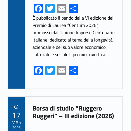
Fa
T
E
S
ce
w
m
h
È pubblicato il bando della VI edizione del
b
itt
ai
ar
Premio di Laurea “Centum 2026”,
promosso dall’Unione Imprese Centenarie
o
er
l
e
Italiane, dedicato al tema della longevità
o
aziendale e del suo valore economico,
k
culturale e sociale.Il premio, rivolto a…
Fa
T
E
S
ce
w
m
h
b
itt
ai
ar
o
er
l
e
Link identifier archive #link-archive-33536
o
Borsa di studio “Ruggero
POSTED ON:
17
k
Ruggeri” – III edizione (2026)
MAR
2026