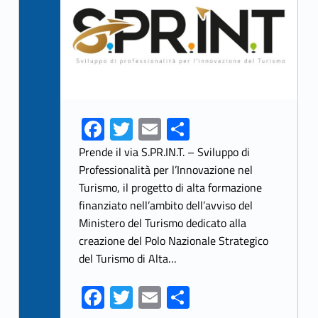
Fa
T
E
S
ce
w
m
h
Prende il via S.PR.IN.T. – Sviluppo di
b
itt
ai
ar
Professionalità per l’Innovazione nel
Turismo, il progetto di alta formazione
o
er
l
e
finanziato nell’ambito dell’avviso del
o
Ministero del Turismo dedicato alla
k
creazione del Polo Nazionale Strategico
del Turismo di Alta…
Fa
T
E
S