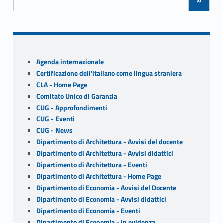
k
Sidebar
Agenda internazionale
Certificazione dell'italiano come lingua straniera
CLA - Home Page
Comitato Unico di Garanzia
CUG - Approfondimenti
CUG - Eventi
CUG - News
Dipartimento di Architettura - Avvisi del docente
Dipartimento di Architettura - Avvisi didattici
Dipartimento di Architettura - Eventi
Dipartimento di Architettura - Home Page
Dipartimento di Economia - Avvisi del Docente
Dipartimento di Economia - Avvisi didattici
Dipartimento di Economia - Eventi
Dipartimento di Economia - In evidenza