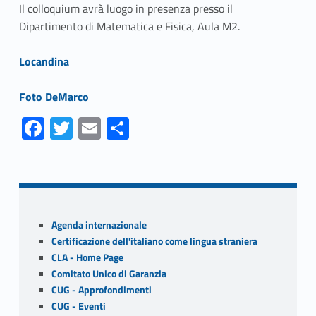
Il colloquium avrà luogo in presenza presso il
Dipartimento di Matematica e Fisica, Aula M2.
Link identifier #identifier__102529-1
Locandina
Link identifier #identifier__177362-2
Foto DeMarco
Fa
T
E
S
ce
w
m
h
Skip back to navigation
b
itt
ai
ar
o
er
l
e
o
Sidebar
Agenda internazionale
k
Certificazione dell'italiano come lingua straniera
CLA - Home Page
Comitato Unico di Garanzia
CUG - Approfondimenti
CUG - Eventi