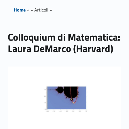
Home
»
»
Articoli
»
Colloquium di Matematica:
Laura DeMarco (Harvard)
Link identifier archive #link-archive-thumb-soap-90612