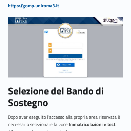
Link identifier #identifier__91805-1
a
https://gomp.uniroma3.it
d
o
m
a
n
d
a
Selezione del Bando
di
p
Sostegno
e
Dopo aver eseguito l’accesso alla propria area riservata è
r
necessario selezionare la voce
Immatricolazioni e test