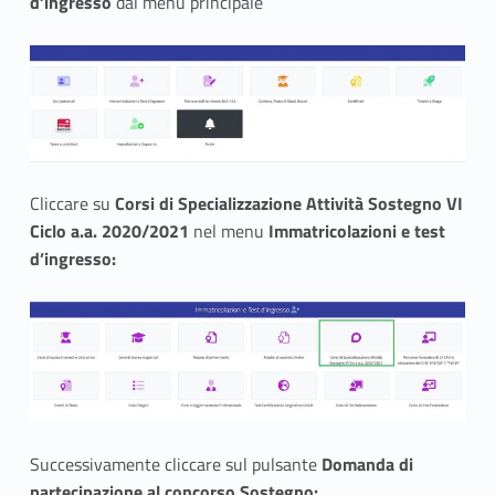
l
d’ingresso
dal menù principale
’
a
m
m
Cliccare su
Corsi di Specializzazione Attività Sostegno VI
i
Ciclo a.a. 2020/2021
nel menu
Immatricolazioni e test
d’ingresso:
s
s
i
o
n
Successivamente cliccare sul pulsante
Domanda di
partecipazione al concorso Sostegno
: