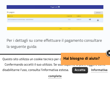
Per i dettagli su come effettuare il pagamento consultare
la seguente guida:
Hai bisogno di aiuto?
https://portalestudente.uniroma3.it/accedi/area-
Questo sito utilizza un cookie tecnico per consentire la corretta navigazione.
Confermando accetti il suo utilizzo. Se vuoi saperne di più e leggere come
studenti/istruzioni/istruzioni-per-il-pagamento-dei-
disabilitarne l'uso, consulta l'informativa estesa.
Accetta
Informativa
bollettini-pagopa/
Menu
completa
Fa
T
E
S
ce
w
m
h
b
itt
ai
ar
DIEGO CUCCHI
27 Febbraio 2024
o
er
l
e
Skip back to navigation