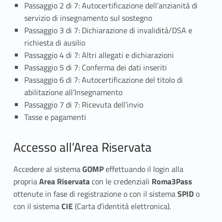
Passaggio 2 di 7: Autocertificazione dell’anzianità di
p
servizio di insegnamento sul sostegno
r
Passaggio 3 di 7: Dichiarazione di invalidità/DSA e
richiesta di ausilio
e
Passaggio 4 di 7: Altri allegati e dichiarazioni
Passaggio 5 di 7: Conferma dei dati inseriti
s
Passaggio 6 di 7: Autocertificazione del titolo di
e
abilitazione all’Insegnamento
Passaggio 7 di 7: Ricevuta dell’invio
n
Tasse e pagamenti
t
Accesso all’Area Riservata
a
r
Accedere al sistema
GOMP
effettuando il login alla
propria
Area Riservata
con le credenziali
Roma3Pass
e
ottenute in fase di registrazione o con il sistema
SPID
o
con il sistema
CIE
(Carta d’identità elettronica).
l