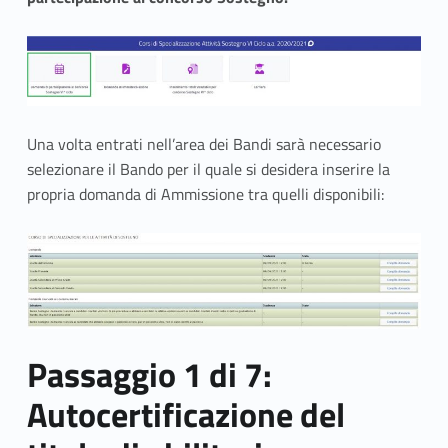
e
a
i
b
Una volta entrati nell’area dei Bandi sarà necessario
a
selezionare il Bando per il quale si desidera inserire la
propria domanda di Ammissione tra quelli disponibili:
n
d
i
d
i
Passaggio 1 di 7:
s
Autocertificazione del
o