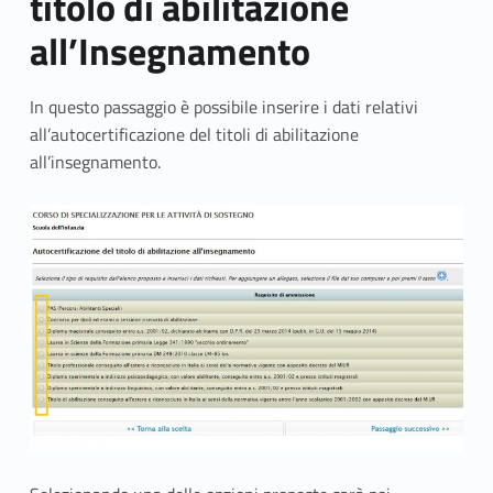
titolo di abilitazione
s
all’Insegnamento
t
In questo passaggio è possibile inserire i dati relativi
e
all’autocertificazione del titoli di abilitazione
g
all’insegnamento.
n
o