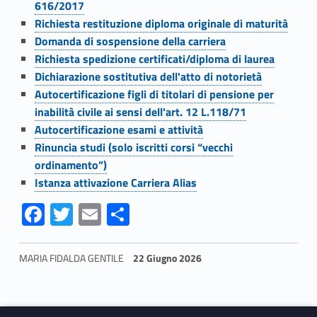
s
616/2017
t
Richiesta restituzione diploma originale di maturità
Domanda di sospensione della carriera
i
Richiesta spedizione certificati/diploma di laurea
Dichiarazione sostitutiva dell'atto di notorietà
c
Autocertificazione figli di titolari di pensione per
a
inabilità civile ai sensi dell'art. 12 L.118/71
Autocertificazione esami e attività
Rinuncia studi (solo iscritti corsi “vecchi
ordinamento”)
Istanza attivazione Carriera Alias
Fa
T
E
S
ce
w
m
h
b
itt
ai
ar
MARIA FIDALDA GENTILE
22 Giugno 2026
o
er
l
e
Skip back to navigation
o