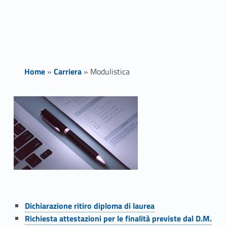
Home
»
Carriera
»
Modulistica
M
o
d
u
l
i
Dichiarazione ritiro diploma di laurea
Richiesta attestazioni per le finalità previste dal D.M.