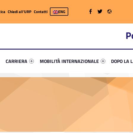
WebMan on Facebook
WebMan on Twitter
WebMan on Radio
ica
Chiedi all’URP
Contatti
ENG
P
primary-55674-7
ifier #link-menu-primary-44279-26
Link identifier #link-menu-primary-41514-37
Link identifier #link-menu-primary-70554-52
Link identi
CARRIERA
MOBILITÀ INTERNAZIONALE
DOPO LA 