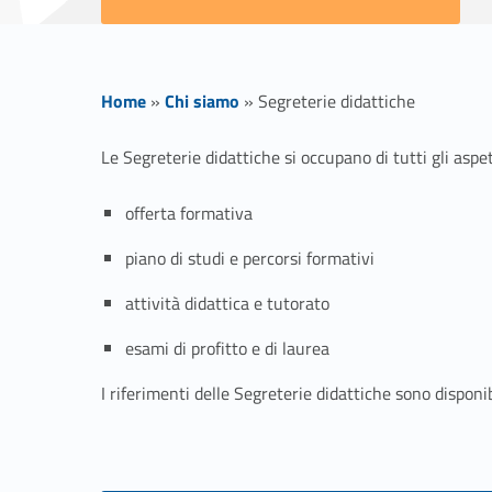
Home
»
Chi siamo
»
Segreterie didattiche
S
Le Segreterie didattiche si occupano di tutti gli aspett
e
offerta formativa
g
piano di studi e percorsi formativi
attività didattica e tutorato
r
esami di profitto e di laurea
e
I riferimenti delle Segreterie didattiche sono disponib
t