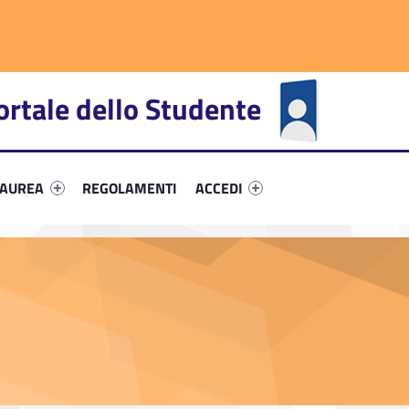
ortale dello Studente
fier #link-menu-primary-86645-66
Link identifier #link-menu-primary-12360-72
Link identifier #link-menu-primar
LAUREA
REGOLAMENTI
ACCEDI