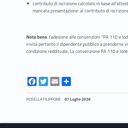
contributo di iscrizione calcolato in base all’atte
mancata presentazione: al contributo di iscrizione
Nota bene
: l’adesione alle convenzioni “PA 110 e lo
invita pertanto il dipendente pubblico a prenderne vi
condizione reddituale. La convenzione PA 110 e lode 
Fa
T
E
S
ce
w
m
h
b
itt
ai
ar
ROSELLA FILIPPONE
07 Luglio 2026
o
er
l
e
Skip back to navigation
o
k