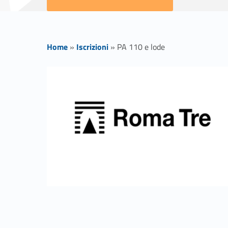
Home
»
Iscrizioni
»
PA 110 e lode
P
A
1
1
0
e