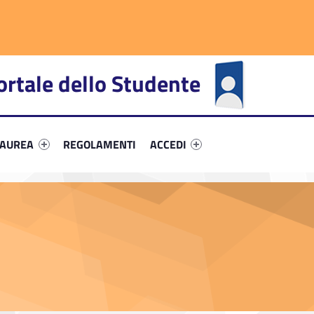
ortale dello Studente
fier #link-menu-primary-28876-66
Link identifier #link-menu-primary-37015-72
Link identifier #link-menu-primar
LAUREA
REGOLAMENTI
ACCEDI