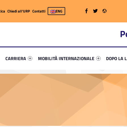
WebMan on Facebook
WebMan on Twitter
WebMan on Radio
ica
Chiedi all’URP
Contatti
ENG
P
primary-98196-7
ifier #link-menu-primary-64536-26
Link identifier #link-menu-primary-85356-37
Link identifier #link-menu-primary-99572-52
Link identi
CARRIERA
MOBILITÀ INTERNAZIONALE
DOPO LA 