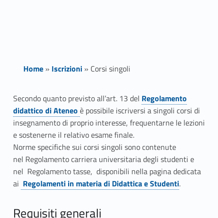
Home
»
Iscrizioni
»
Corsi singoli
C
Secondo quanto previsto all’art. 13 del
Regolamento
didattico di Ateneo
è possibile iscriversi a singoli corsi di
o
insegnamento di proprio interesse, frequentarne le lezioni
r
e sostenerne il relativo esame finale.
Norme specifiche sui corsi singoli sono contenute
s
nel Regolamento carriera universitaria degli studenti e
nel Regolamento tasse, disponibili nella pagina dedicata
i
ai
Regolamenti in materia di Didattica e Studenti
.
s
Requisiti generali