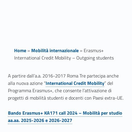
Home
»
Mobilità internazionale
»
Erasmus+
International Credit Mobility – Outgoing students
E
A partire dall’a.a. 2016-2017 Roma Tre partecipa anche
Link identifier #identifier__187111-4
alla nuova azione “
International Credit Mobility
” del
r
Programma Erasmus+, che consente l’attivazione di
a
progetti di mobilità studenti e docenti con Paesi extra-UE.
s
Bando Erasmus+ KA171 call 2024 – Mobilità per studio
aa.aa. 2025-2026 e 2026-2027
m