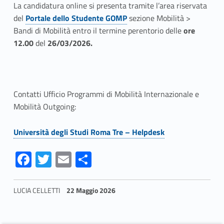
u
La candidatura online si presenta tramite l’area riservata
del
Portale dello Studente GOMP
sezione Mobilità >
s
Bandi di Mobilità entro il termine perentorio delle
ore
+
12.00
del
26/03/2026.
I
n
Contatti Ufficio Programmi di Mobilità Internazionale e
t
Mobilità Outgoing:
e
Università degli Studi Roma Tre – Helpdesk
r
Fa
T
E
S
n
ce
w
m
h
a
b
itt
ai
ar
LUCIA CELLETTI
22 Maggio 2026
o
er
l
e
t
Skip back to navigation
o