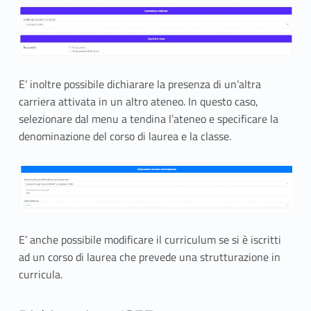
r
g
l
E’ inoltre possibile dichiarare la presenza di un’altra
i
carriera attivata in un altro ateneo. In questo caso,
selezionare dal menu a tendina l’ateneo e specificare la
a
denominazione del corso di laurea e la classe.
n
n
i
s
E’ anche possibile modificare il curriculum se si è iscritti
ad un corso di laurea che prevede una strutturazione in
u
curricula.
c