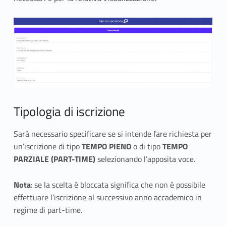
s
c
r
i
z
Tipologia di iscrizione
i
o
Sarà necessario specificare se si intende fare richiesta per
un’iscrizione di tipo
TEMPO PIENO
o di tipo
TEMPO
n
PARZIALE (PART-TIME)
selezionando l’apposita voce.
e
Nota
: se la scelta è bloccata significa che non è possibile
p
effettuare l’iscrizione al successivo anno accademico in
regime di part-time.
e