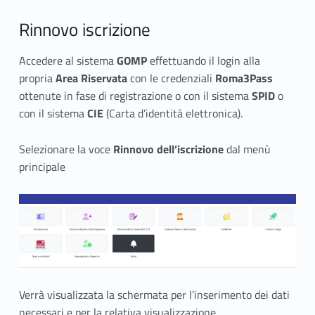
r
i
Rinnovo iscrizione
n
Accedere al sistema
GOMP
effettuando il login alla
n
propria
Area Riservata
con le credenziali
Roma3Pass
ottenute in fase di registrazione o con il sistema
SPID
o
o
con il sistema
CIE
(Carta d’identità elettronica).
v
Selezionare la voce
Rinnovo dell’iscrizione
dal menù
a
principale
r
e
l
’
Verrà visualizzata la schermata per l’inserimento dei dati
i
necessari e per la relativa visualizzazione.