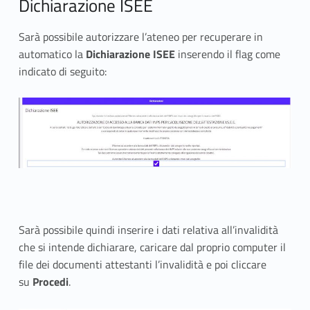
Dichiarazione ISEE
c
e
Sarà possibile autorizzare l’ateneo per recuperare in
automatico la
Dichiarazione ISEE
inserendo il flag come
s
indicato di seguito:
s
i
v
i
Sarà possibile quindi inserire i dati relativa all’invalidità
che si intende dichiarare, caricare dal proprio computer il
file dei documenti attestanti l’invalidità e poi cliccare
su
Procedi
.