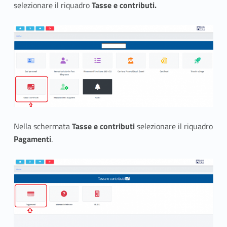
s
selezionare il riquadro
Tasse e contributi.
t
a
m
p
a
r
Nella schermata
Tasse e contributi
selezionare il riquadro
e
Pagamenti
.
i
l
b
o