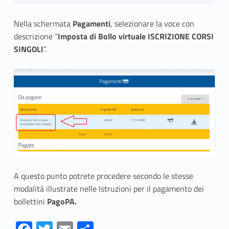
l
Nella schermata
Pagamenti
, selezionare la voce con
l
descrizione “
Imposta di Bollo virtuale ISCRIZIONE CORSI
SINGOLI
”.
e
t
t
i
n
o
d
A questo punto potrete procedere secondo le stesse
modalità illustrate nelle Istruzioni per il pagamento dei
e
bollettini
PagoPA.
l