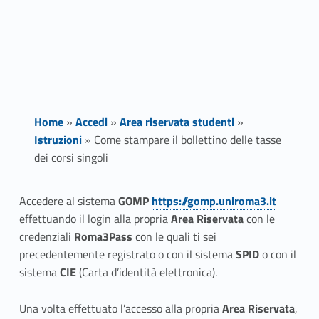
Home
»
Accedi
»
Area riservata studenti
»
Istruzioni
»
Come stampare il bollettino delle tasse
dei corsi singoli
C
Accedere al sistema
GOMP
https://gomp.uniroma3.it
effettuando il login alla propria
Area Riservata
con le
o
credenziali
Roma3Pass
con le quali ti sei
m
precedentemente registrato o con il sistema
SPID
o con il
sistema
CIE
(Carta d’identità elettronica).
e
Una volta effettuato l’accesso alla propria
Area Riservata
,