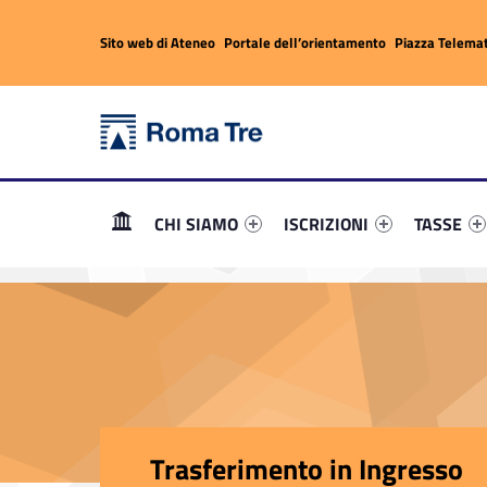
Header info sidebar
Sito web di Ateneo
Portale dell’orientamento
Piazza Telemat
Trasferimento in Ingresso - Portale dello Studente
Portale dello Studente
Primary Menu
Link identifier #link-menu-primary-99165-1
Link identifier #link-menu-
Link ident
Portale dello Studente dell'Università degli Studi Roma Tre
CHI SIAMO
ISCRIZIONI
TASSE
Trasferimento in Ingresso