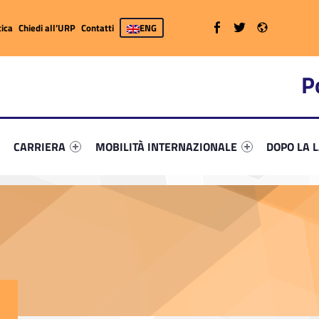
WebMan on Facebook
WebMan on Twitter
WebMan on Radio
ica
Chiedi all’URP
Contatti
ENG
P
primary-33798-7
ifier #link-menu-primary-33145-26
Link identifier #link-menu-primary-42799-37
Link identifier #link-menu-primary-22251-52
Link identi
CARRIERA
MOBILITÀ INTERNAZIONALE
DOPO LA 