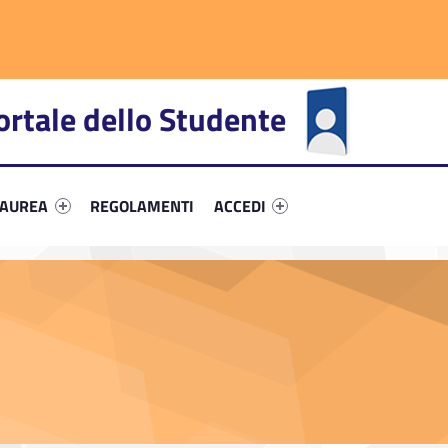
ortale dello Studente
fier #link-menu-primary-75030-66
Link identifier #link-menu-primary-3174-72
Link identifier #link-menu-primar
LAUREA
REGOLAMENTI
ACCEDI