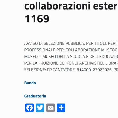
collaborazioni ester
1169
AVVISO DI SELEZIONE PUBBLICA, PER TITOLI, PER
PROFESSIONALE PER: COLLABORAZIONE MUSEOGRA
MUSED – MUSEO DELLA SCUOLA E DELL’EDUCAZI
PER LA FRUIZIONE DEI FONDI ARCHIVISTICI, LIBRA
SELEZIONE: PP CANTATORE-814000-27022026-PRO
Link identifier #identifier__76090-1
Bando
Link identifier #identifier__57275-2
Graduatoria
Fa
T
E
S
ce
w
m
h
Skip back to navigation