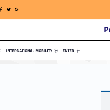
Twitter
Radio
WebMan on Facebook
P
rimary-3212-4
ntifier #link-menu-primary-44222-16
Link identifier #link-menu-primary-48771-19
Link identifier #link-menu-
INTERNATIONAL MOBILITY
ENTER