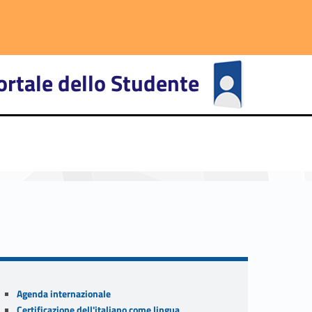
ortale dello Studente
primary-72489-27
Sidebar
Agenda internazionale
Certificazione dell'italiano come lingua