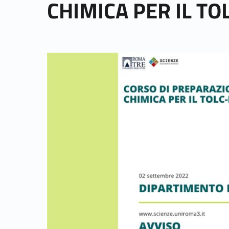
CHIMICA PER IL TO
Link identifier archive #link-archive-thumb-soap-2249