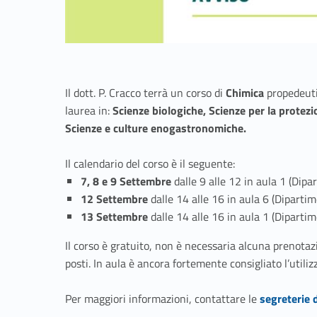
Il dott. P. Cracco terrà un corso di
Chimica
propedeutic
laurea in:
Scienze biologiche, Scienze per la protezi
Scienze e culture enogastronomiche.
Il calendario del corso è il seguente:
7, 8 e 9 Settembre
dalle 9 alle 12 in aula 1 (Dipa
12 Settembre
dalle 14 alle 16 in aula 6 (Dipartim
13 Settembre
dalle 14 alle 16 in aula 1 (Dipartim
Il corso è gratuito, non è necessaria alcuna prenota
posti. In aula è ancora fortemente consigliato l’utili
Link identifier #identifier__34587-1
Per maggiori informazioni, contattare le
segreterie 