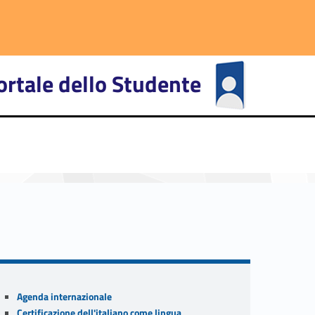
ortale dello Studente
primary-53318-27
Sidebar
Agenda internazionale
Certificazione dell'italiano come lingua