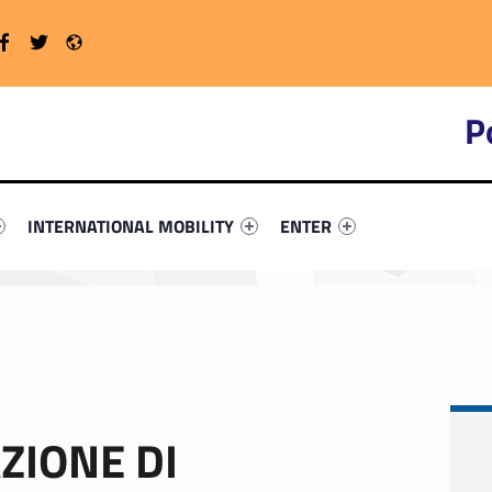
Twitter
Radio
WebMan on Facebook
P
primary-90817-4
ntifier #link-menu-primary-57879-16
Link identifier #link-menu-primary-45380-19
Link identifier #link-menu-
INTERNATIONAL MOBILITY
ENTER
ZIONE DI