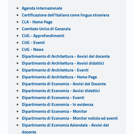
o
Sidebar
Agenda internazionale
k
Certificazione dell'italiano come lingua straniera
CLA - Home Page
Comitato Unico di Garanzia
CUG - Approfondimenti
CUG - Eventi
CUG - News
Dipartimento di Architettura - Avvisi del docente
Dipartimento di Architettura - Avvisi didattici
Dipartimento di Architettura - Eventi
Dipartimento di Architettura - Home Page
Dipartimento di Economia - Avvisi del Docente
Dipartimento di Economia - Avvisi didattici
Dipartimento di Economia - Eventi
Dipartimento di Economia - In evidenza
Dipartimento di Economia - Monitor
Dipartimento di Economia - Monitor notizie ed eventi
Dipartimento di Economia Aziendale - Avvisi del
docente