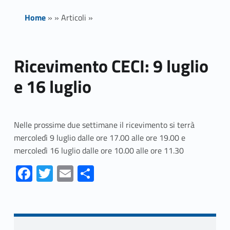
Home
»
»
Articoli
»
Ricevimento CECI: 9 luglio
e 16 luglio
Nelle prossime due settimane il ricevimento si terrà
mercoledì 9 luglio dalle ore 17.00 alle ore 19.00 e
mercoledì 16 luglio dalle ore 10.00 alle ore 11.30
Fa
T
E
S
ce
w
m
h
Skip back to navigation
b
itt
ai
ar
o
er
l
e