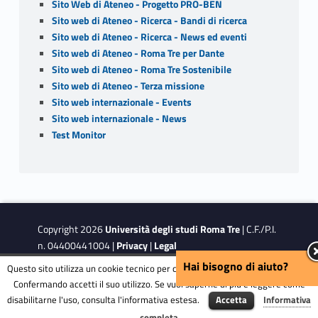
Sito Web di Ateneo - Progetto PRO-BEN
Sito web di Ateneo - Ricerca - Bandi di ricerca
Sito web di Ateneo - Ricerca - News ed eventi
Sito web di Ateneo - Roma Tre per Dante
Sito web di Ateneo - Roma Tre Sostenibile
Sito web di Ateneo - Terza missione
Sito web internazionale - Events
Sito web internazionale - News
Test Monitor
Copyright 2026
Università degli studi Roma Tre
| C.F./P.I.
n. 04400441004 |
Privacy
|
Legal
Notes
|
Accessibility
|
Accessibility Target
Hai bisogno di aiuto?
Questo sito utilizza un cookie tecnico per consentire la corretta navigazione.
Confermando accetti il suo utilizzo. Se vuoi saperne di più e leggere come
disabilitarne l'uso, consulta l'informativa estesa.
Accetta
Informativa
This site is protected by reCAPTCHA and the Google
Privacy
Menu
completa