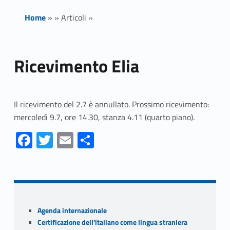
Home
»
»
Articoli
»
Ricevimento Elia
Il ricevimento del 2.7 è annullato. Prossimo ricevimento:
mercoledì 9.7, ore 14.30, stanza 4.11 (quarto piano).
Fa
T
E
S
ce
w
m
h
Skip back to navigation
b
itt
ai
ar
o
er
l
e
o
Sidebar
Agenda internazionale
k
Certificazione dell'italiano come lingua straniera