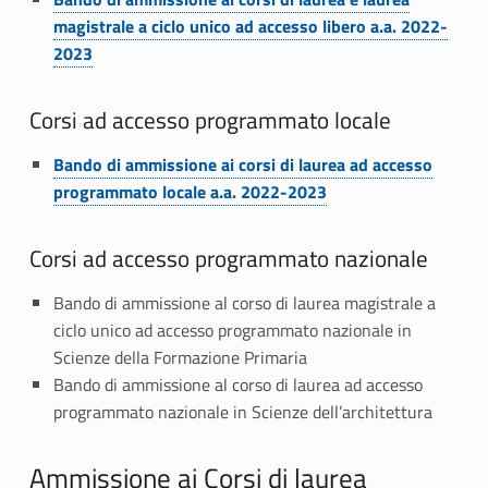
i
magistrale a ciclo unico ad accesso libero a.a. 2022-
d
2023
i
Corsi ad accesso programmato locale
a
m
Bando di ammissione ai corsi di laurea ad accesso
programmato locale a.a. 2022-2023
m
i
Corsi ad accesso programmato nazionale
s
Bando di ammissione al corso di laurea magistrale a
ciclo unico ad accesso programmato nazionale in
s
Scienze della Formazione Primaria
i
Bando di ammissione al corso di laurea ad accesso
programmato nazionale in Scienze dell’architettura
o
n
Ammissione ai Corsi di laurea