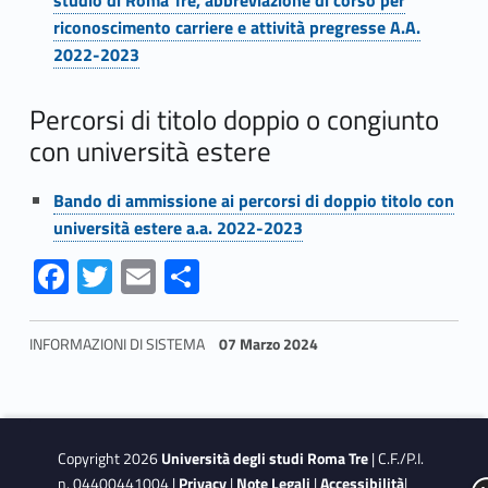
0
riconoscimento carriere e attività pregresse A.A.
2022-2023
2
3
Percorsi di titolo doppio o congiunto
con università estere
Bando di ammissione ai percorsi di doppio titolo con
università estere a.a. 2022-2023
Fa
T
E
S
ce
w
m
h
b
itt
ai
ar
INFORMAZIONI DI SISTEMA
07 Marzo 2024
o
er
l
e
Skip back to navigation
o
k
Copyright 2026
Università degli studi Roma Tre
| C.F./P.I.
n. 04400441004 |
Privacy
|
Note Legali
|
Accessibilità
|