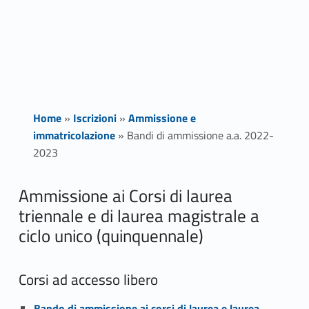
Home
»
Iscrizioni
»
Ammissione e
immatricolazione
»
Bandi di ammissione a.a. 2022-
2023
B
Ammissione ai Corsi di laurea
triennale e di laurea magistrale a
a
ciclo unico (quinquennale)
n
d
Corsi ad accesso libero
Bando di ammissione ai corsi di laurea e laurea