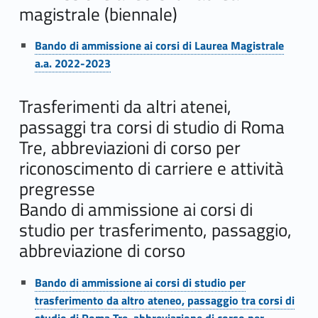
magistrale (biennale)
e
a
Bando di ammissione ai corsi di Laurea Magistrale
a.a. 2022-2023
.
a
Trasferimenti da altri atenei,
passaggi tra corsi di studio di Roma
.
Tre, abbreviazioni di corso per
2
riconoscimento di carriere e attività
pregresse
0
Bando di ammissione ai corsi di
2
studio per trasferimento, passaggio,
2
abbreviazione di corso
-
Bando di ammissione ai corsi di studio per
2
trasferimento da altro ateneo, passaggio tra corsi di
studio di Roma Tre, abbreviazione di corso per