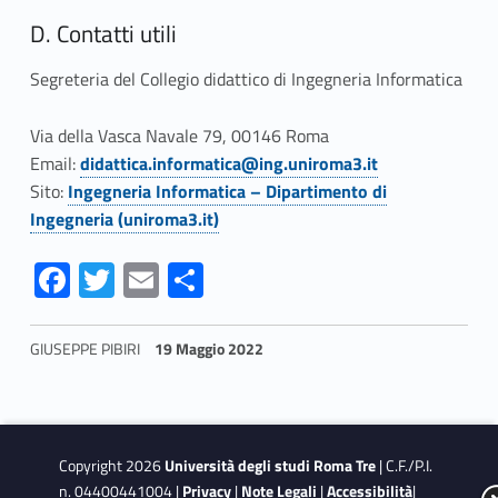
D. Contatti utili
Segreteria del Collegio didattico di Ingegneria Informatica
Via della Vasca Navale 79, 00146 Roma
Email:
didattica.informatica@ing.uniroma3.it
Sito:
Ingegneria Informatica – Dipartimento di
Ingegneria (uniroma3.it)
Fa
T
E
S
ce
w
m
h
b
itt
ai
ar
GIUSEPPE PIBIRI
19 Maggio 2022
o
er
l
e
Skip back to navigation
o
k
Copyright 2026
Università degli studi Roma Tre
| C.F./P.I.
n. 04400441004 |
Privacy
|
Note Legali
|
Accessibilità
|