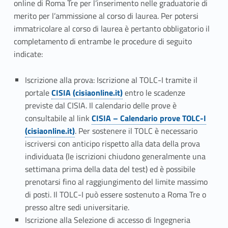
r
online di Roma Tre per l’inserimento nelle graduatorie di
t
merito per l’ammissione al corso di laurea. Per potersi
immatricolare al corso di laurea è pertanto obbligatorio il
i
completamento di entrambe le procedure di seguito
indicate:
m
e
Iscrizione alla prova: Iscrizione al TOLC-I tramite il
portale
CISIA (cisiaonline.it)
entro le scadenze
n
previste dal CISIA. Il calendario delle prove è
t
consultabile al link
CISIA – Calendario prove TOLC-I
(cisiaonline.it)
. Per sostenere il TOLC è necessario
o
iscriversi con anticipo rispetto alla data della prova
individuata (le iscrizioni chiudono generalmente una
d
settimana prima della data del test) ed è possibile
i
prenotarsi fino al raggiungimento del limite massimo
di posti.
Il TOLC-I può es
sere sostenuto a Roma Tre o
I
presso altre sedi universitarie.
n
Iscrizione alla Selezione di accesso di Ingegneria