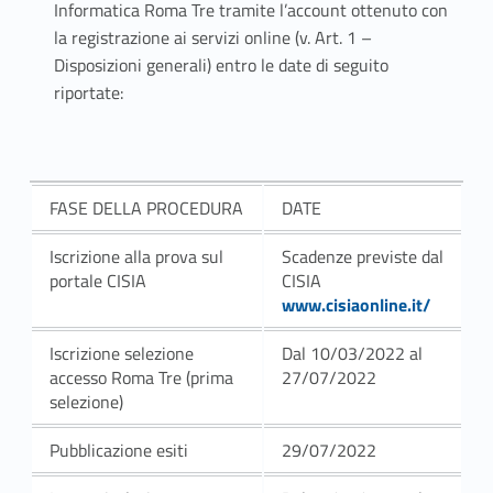
Informatica Roma Tre
tramite l’account ottenuto con
g
la registrazione ai servizi online (v.
Art. 1 –
Disposizioni generali
) entro le date di seguito
e
riportate:
g
n
e
FASE DELLA PROCEDURA
DATE
r
Iscrizione alla prova sul
Scadenze previste dal
portale CISIA
CISIA
i
www.cisiaonline.it/
a
Iscrizione selezione
Dal 10/03/2022 al
accesso Roma Tre (prima
27/07/2022
selezione)
Pubblicazione esiti
29/07/2022