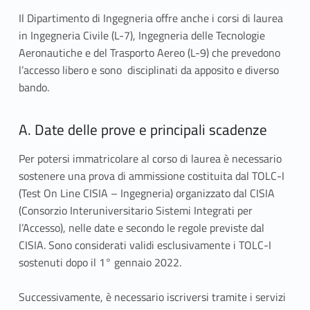
e
Il Dipartimento di Ingegneria offre anche i corsi di laurea
g
in Ingegneria Civile (L-7), Ingegneria delle Tecnologie
Aeronautiche e del Trasporto Aereo (L-9) che prevedono
a
l’accesso libero e sono disciplinati da apposito e diverso
t
bando.
o
A. Date delle prove e principali scadenze
1
Per potersi immatricolare al corso di laurea è necessario
:
sostenere una prova di ammissione costituita dal TOLC-I
D
(Test On Line CISIA – Ingegneria) organizzato dal CISIA
(Consorzio Interuniversitario Sistemi Integrati per
i
l’Accesso), nelle date e secondo le regole previste dal
CISIA. Sono considerati validi esclusivamente i TOLC-I
p
sostenuti dopo il 1° gennaio 2022.
a
Successivamente, è necessario iscriversi tramite i servizi