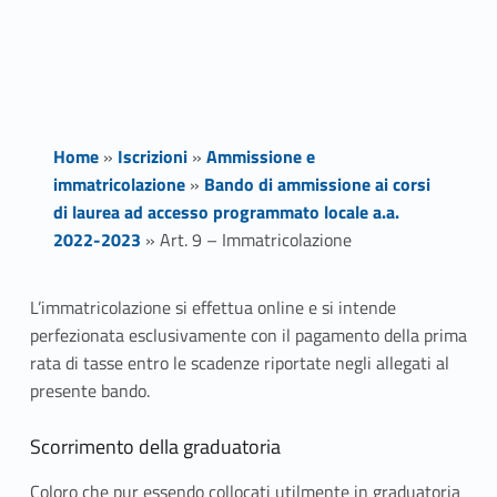
Home
»
Iscrizioni
»
Ammissione e
immatricolazione
»
Bando di ammissione ai corsi
di laurea ad accesso programmato locale a.a.
2022-2023
»
Art. 9 – Immatricolazione
A
L’immatricolazione si effettua online e si intende
perfezionata esclusivamente con il pagamento della prima
r
rata di tasse entro le scadenze riportate negli allegati al
t
presente bando
.
.
Scorrimento della graduatoria
9
Coloro che pur essendo collocati utilmente in graduatoria