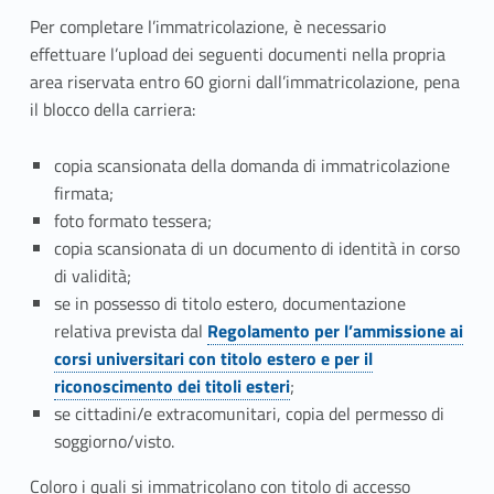
a
Per completare l’immatricolazione, è necessario
effettuare l’upload dei seguenti documenti nella propria
z
area riservata entro
60 giorni dall’immatricolazione, pena
i
il blocco della carriera:
o
copia scansionata della domanda di immatricolazione
firmata;
n
foto formato tessera;
e
copia scansionata di un documento di identità in corso
di validità
;
se in possesso di titolo estero, documentazione
relativa prevista dal
Regolamento per l’ammissione ai
corsi universitari con titolo estero e per il
riconoscimento dei titoli esteri
;
se cittadini/e extracomunitari, copia del permesso di
soggiorno/visto.
Coloro i quali si immatricolano con titolo di accesso