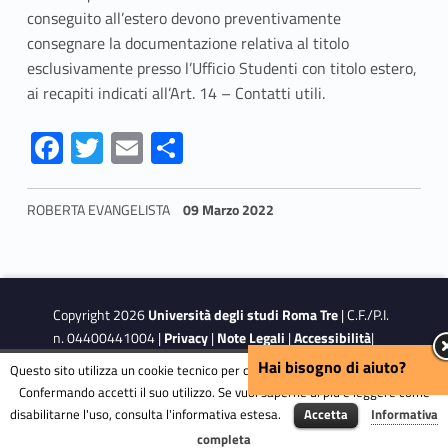
conseguito all’estero devono preventivamente
consegnare la documentazione relativa al titolo
esclusivamente presso l’Ufficio Studenti con titolo estero,
ai recapiti indicati all’
Art. 14 – Contatti utili.
Fa
T
E
S
ce
w
m
h
b
itt
ai
ar
ROBERTA EVANGELISTA
09 Marzo 2022
o
er
l
e
Skip back to navigation
o
k
Copyright 2026
Università degli studi Roma Tre
| C.F./P.I.
n. 04400441004 |
Privacy
|
Note Legali
|
Accessibilità
|
Obiettivi di accessibilità
Hai bisogno di aiuto?
Questo sito utilizza un cookie tecnico per consentire la corretta navigazione.
Confermando accetti il suo utilizzo. Se vuoi saperne di più e leggere come
disabilitarne l'uso, consulta l'informativa estesa.
Accetta
Informativa
This site is protected by reCAPTCHA and the Google
Privacy
Menu
completa
Policy
and
Terms of Service
apply.