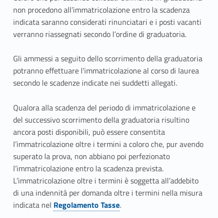
non procedono all’immatricolazione entro la scadenza
–
indicata
saranno considerati rinunciatari
e i posti vacanti
I
verranno riassegnati secondo l’ordine di graduatoria.
m
Gli ammessi a seguito dello scorrimento della graduatoria
m
potranno effettuare l’immatricolazione al corso di laurea
secondo le scadenze indicate nei suddetti allegati.
a
Qualora alla scadenza del periodo di immatricolazione e
t
del successivo scorrimento della graduatoria risultino
r
ancora posti disponibili, può essere consentita
l’immatricolazione oltre i termini a coloro che, pur avendo
i
superato la prova, non abbiano poi perfezionato
c
l’immatricolazione entro la scadenza prevista.
L’immatricolazione oltre i termini è soggetta all’addebito
o
di una indennità per domanda oltre i termini nella misura
indicata nel
Regolamento Tasse
.
l