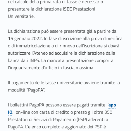
del calcolo della prima rata di tasse è necessario
0
presentare la dichiarazione ISEE Prestazioni
Universitarie.
–
T
La dichiarazione può essere presentata già a partire dal
15 gennaio 2022. In fase di iscrizione alla prova di verifica
a
o di immatricolazione o di rinnovo dell’iscrizione si dovrà
autorizzare l’Ateneo ad acquisire la dichiarazione dalla
s
banca dati INPS. La mancata presentazione comporta
s
l’inquadramento d’ufficio in fascia massima.
e
Il pagamento delle tasse universitarie avviene tramite la
modalità “PagoPA”.
I bollettini PagoPA possono essere pagati tramite l’
app
IO
, on-line con carta di credito o presso gli oltre 350
Prestatori di Servizi di Pagamento (PSP) aderenti a
PagoPA. L’elenco completo e aggiornato dei PSP è