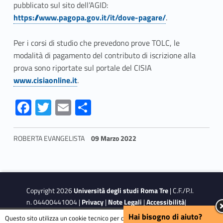
pubblicato sul sito dell’AGID:
https://www.pagopa.gov.it/it/dove-pagare/
.
Per i corsi di studio che prevedono prove TOLC, le
modalità di pagamento del contributo di iscrizione alla
prova sono riportate sul portale del CISIA
www.cisiaonline.it
.
Fa
T
E
S
ce
w
m
h
b
itt
ai
ar
ROBERTA EVANGELISTA
09 Marzo 2022
o
er
l
e
Skip back to navigation
o
k
Copyright 2026
Università degli studi Roma Tre
| C.F./P.I.
n. 04400441004 |
Privacy
|
Note Legali
|
Accessibilità
|
Obiettivi di accessibilità
Hai bisogno di aiuto?
Questo sito utilizza un cookie tecnico per consentire la corretta navigazione.