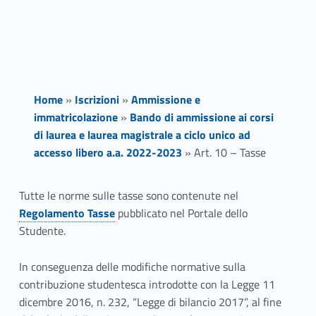
Home
»
Iscrizioni
»
Ammissione e
immatricolazione
»
Bando di ammissione ai corsi
di laurea e laurea magistrale a ciclo unico ad
accesso libero a.a. 2022-2023
»
Art. 10 – Tasse
A
Tutte le norme sulle tasse sono contenute nel
Regolamento Tasse
pubblicato nel Portale dello
r
Studente.
t
In conseguenza delle modifiche normative sulla
.
contribuzione studentesca introdotte con la Legge 11
dicembre 2016, n. 232, “Legge di bilancio 2017”, al fine
1