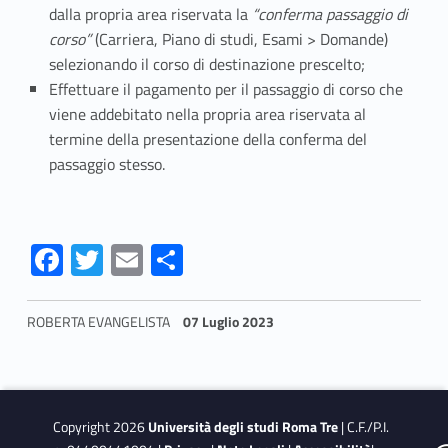
i
dalla propria area riservata la
“conferma passaggio di
corso”
(Carriera, Piano di studi, Esami > Domande)
o
selezionando il corso di destinazione prescelto;
d
Effettuare il pagamento per il passaggio di corso che
viene addebitato nella propria area riservata al
a
termine della presentazione della conferma del
a
passaggio stesso.
l
t
Fa
T
E
S
ce
w
m
h
r
b
itt
ai
ar
o
ROBERTA EVANGELISTA
07 Luglio 2023
o
er
l
e
Skip back to navigation
c
o
o
k
Copyright 2026
Università degli studi Roma Tre
| C.F./P.I.