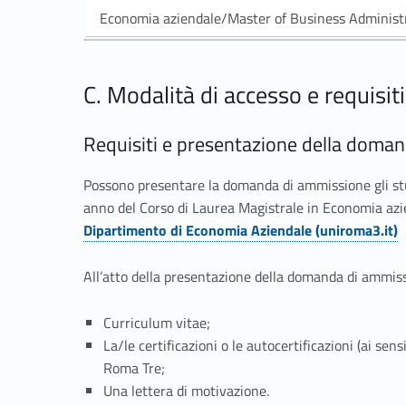
t
Economia aziendale/Master of Business Administ
o
C. Modalità di accesso e requisit
1
Requisiti e presentazione della doma
:
D
Possono presentare la domanda di ammissione gli stud
anno del Corso di Laurea Magistrale in Economia azi
i
Dipartimento di Economia Aziendale (uniroma3.it)
p
p
All’atto della presentazione della domanda di ammiss
a
Curriculum vitae;
La/le certificazioni o le autocertificazioni (ai sen
r
Roma Tre;
Una lettera di motivazione.