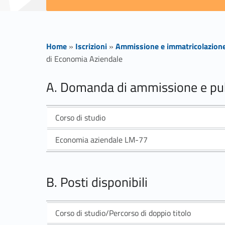
Home
»
Iscrizioni
»
Ammissione e immatricolazion
di Economia Aziendale
A
A. Domanda di ammissione e pub
l
Corso di studio
l
Economia aziendale LM-77
e
B. Posti disponibili
g
a
Corso di studio/Percorso di doppio titolo