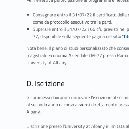
E
c
Consegnare entro il 31/07/22 il certificato della 
come da protocollo esecutivo tra le parti.
o
Superare entro il 31/07/22 i 66 cfu previsti nel p
77, disponibile sulla seguente pagina del sito:
‘Ti
n
Nota bene: Il piano di studi personalizzato che conse
o
magistrale Economia Aziendale LM-77 presso Roma Tr
University at Albany.
m
D. Iscrizione
i
a
Gli ammessi dovranno rinnovare l’iscrizione al secon
al secondo anno di corso avverrà direttamente presso
A
Albany.
L’iscrizione presso l’University at Albany è limitata