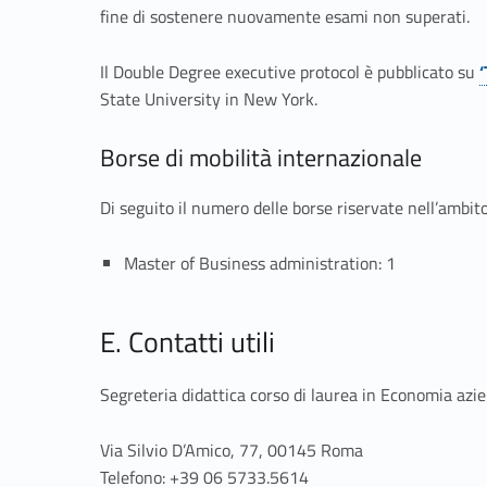
z
fine di sostenere nuovamente esami non superati.
i
Il Double Degree executive protocol è pubblicato su
‘
e
State University in New York.
n
Borse di mobilità internazionale
d
Di seguito il numero delle borse riservate nell’ambi
a
Master of Business administration: 1
l
E. Contatti utili
e
Segreteria didattica corso di laurea in Economia az
Via Silvio D’Amico, 77, 00145 Roma
Telefono: +39 06 5733.5614