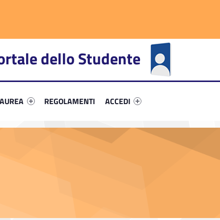
ortale dello Studente
fier #link-menu-primary-67049-66
Link identifier #link-menu-primary-31263-72
Link identifier #link-menu-primar
LAUREA
REGOLAMENTI
ACCEDI