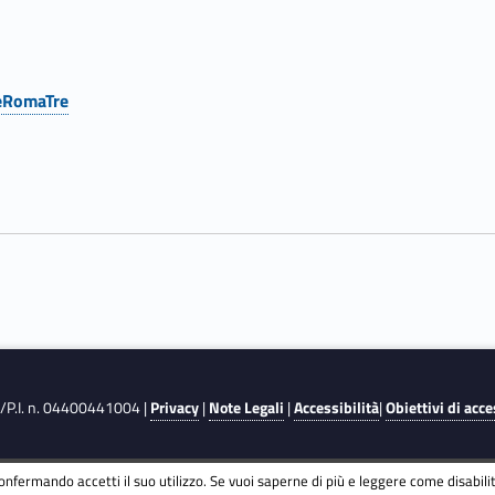
eRomaTre
F./P.I. n. 04400441004 |
Privacy
|
Note Legali
|
Accessibilità
|
Obiettivi di acce
onfermando accetti il suo utilizzo. Se vuoi saperne di più e leggere come disabili
y
and
Terms of Service
apply.