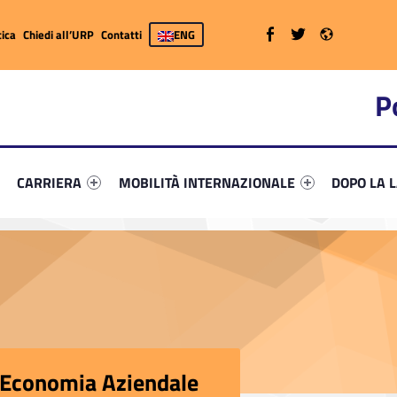
WebMan on Facebook
WebMan on Twitter
WebMan on Radio
ica
Chiedi all’URP
Contatti
ENG
P
primary-62989-7
ifier #link-menu-primary-87460-26
Link identifier #link-menu-primary-39754-37
Link identifier #link-menu-primary-69584-52
Link identi
CARRIERA
MOBILITÀ INTERNAZIONALE
DOPO LA 
i Economia Aziendale