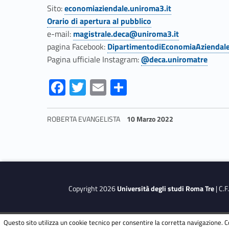
Sito:
economiaziendale.uniroma3.it
Orario di apertura al pubblico
e-mail:
magistrale.deca@uniroma3.it
pagina Facebook:
DipartimentodiEconomiaAziendal
Pagina ufficiale Instagram:
@deca.uniromatre
Fa
T
E
S
ce
w
m
h
b
itt
ai
ar
ROBERTA EVANGELISTA
10 Marzo 2022
o
er
l
e
Skip back to navigation
o
k
Copyright 2026
Università degli studi Roma Tre
| C.
Questo sito utilizza un cookie tecnico per consentire la corretta navigazione. C
This site is protected by reCAPTCHA and the Google
Privacy Polic