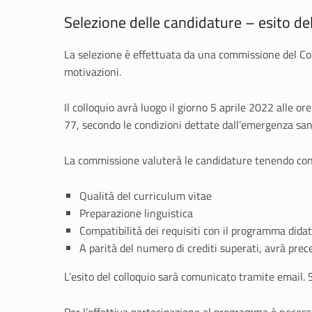
t
Selezione delle candidature – esito d
i
La selezione è effettuata da una commissione del Co
m
motivazioni.
e
Il colloquio avrà luogo il giorno 5 aprile 2022 alle 
77, secondo le condizioni dettate dall’emergenza sanit
n
La commissione valuterà le candidature tenendo con
t
Qualità del curriculum vitae
o
Preparazione linguistica
Compatibilità dei requisiti con il programma didat
d
A parità del numero di crediti superati, avrà prec
i
L’esito del colloquio sarà comunicato tramite email. S
Per l’effettiva partecipazione al programma è necess