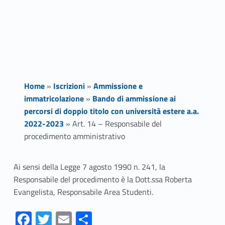
Home
»
Iscrizioni
»
Ammissione e
immatricolazione
»
Bando di ammissione ai
percorsi di doppio titolo con università estere a.a.
2022-2023
»
Art. 14 – Responsabile del
procedimento amministrativo
A
Ai sensi della Legge 7 agosto 1990 n. 241,
la
Responsabile del procedimento è la Dott.ssa Roberta
r
Evangelista, Responsabile Area Studenti.
t
Fa
T
E
S