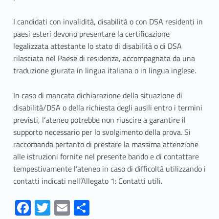
i
I candidati con invalidità, disabilità o con DSA residenti in
c
paesi esteri devono presentare la certificazione
o
legalizzata attestante lo stato di disabilità o di DSA
rilasciata nel Paese di residenza, accompagnata da una
n
traduzione giurata in lingua italiana o in lingua inglese.
d
In caso di mancata dichiarazione della situazione di
i
disabilità/DSA o della richiesta degli ausili entro i termini
previsti, l’ateneo potrebbe non riuscire a garantire il
s
supporto necessario per lo svolgimento della prova. Si
a
raccomanda pertanto di prestare la massima attenzione
alle istruzioni fornite nel presente bando e di contattare
b
tempestivamente l’ateneo in caso di difficoltà utilizzando i
i
contatti indicati nell’Allegato 1: Contatti utili.
l
Fa
T
E
S