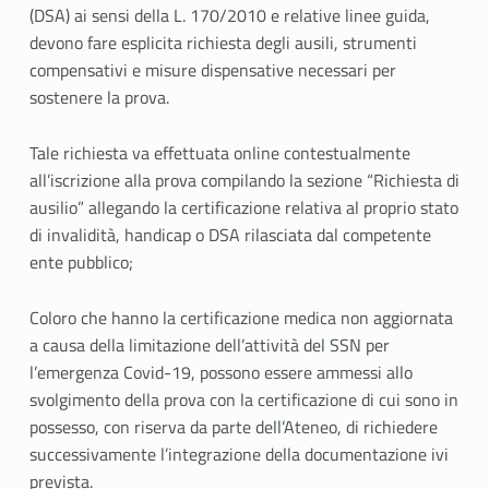
t
(DSA) ai sensi della L. 170/2010 e relative linee guida,
devono fare esplicita richiesta degli ausili, strumenti
.
compensativi e misure dispensative necessari per
sostenere la prova.
5
C
Tale richiesta va effettuata online contestualmente
all’iscrizione alla prova compilando la sezione “Richiesta di
a
ausilio” allegando la certificazione relativa al proprio stato
n
di invalidità, handicap o DSA rilasciata dal competente
ente pubblico;
d
Coloro che hanno la certificazione medica non aggiornata
i
a causa della limitazione dell’attività del SSN per
d
l’emergenza Covid-19, possono essere ammessi allo
svolgimento della prova con la certificazione di cui sono in
a
possesso, con riserva da parte dell’Ateneo, di richiedere
t
successivamente l’integrazione della documentazione ivi
prevista.