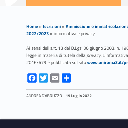
Home
»
Iscrizioni
»
Ammissione e immatricolazion
2022/2023
»
informativa e privacy
i
Ai sensi dell’art. 13 del D.Lgs. 30 giugno 2003, n. 196
legge in materia di tutela della
privacy
. L’informativ
n
2016/679 è pubblicata sul sito
www.uniroma3.it/pr
f
Fa
T
E
S
ce
w
m
h
o
b
itt
ai
ar
ANDREA D'ABRUZZO
19 Luglio 2022
o
er
l
e
r
Skip back to navigation
o
m
k