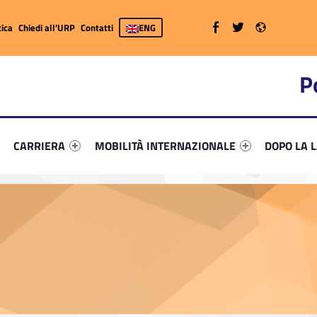
WebMan on Facebook
WebMan on Twitter
WebMan on Radio
ica
Chiedi all’URP
Contatti
ENG
P
primary-15399-7
ifier #link-menu-primary-80906-26
Link identifier #link-menu-primary-69515-37
Link identifier #link-menu-primary-73059-52
Link identi
CARRIERA
MOBILITÀ INTERNAZIONALE
DOPO LA 