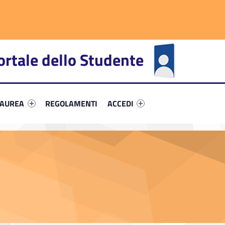
ortale dello Studente
fier #link-menu-primary-49169-66
Link identifier #link-menu-primary-6111-72
Link identifier #link-menu-primar
LAUREA
REGOLAMENTI
ACCEDI