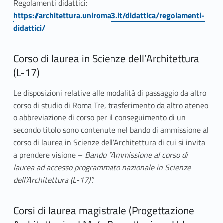
l
Regolamenti didattici:
https://architettura.uniroma3.it/didattica/regolamenti-
l
didattici/
e
Corso di laurea in Scienze dell’Architettura
g
(L-17)
a
Le disposizioni relative alle modalità di passaggio da altro
t
corso di studio di Roma Tre, trasferimento da altro ateneo
o
o abbreviazione di corso per il conseguimento di un
secondo titolo sono contenute nel bando di ammissione al
2
corso di laurea in Scienze dell’Architettura di cui si invita
a prendere visione –
Bando “Ammissione al corso di
:
laurea ad accesso programmato nazionale in Scienze
M
dell’Architettura (L-17)”.
o
Corsi di laurea magistrale (Progettazione
d