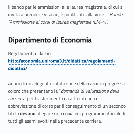
t
Il bando per le ammissioni alla laurea magistrale, di cui si
invita a prendere visione, è pubblicato alla voce –
Bando
i
“Ammissione ai corsi di laurea magistrale (LM-4)”.
d
Dipartimento di Economia
i
a
Regolamenti didattici:
http://economia.uniroma3.it/didattica/regolamenti-
m
didattici/
m
Ai fini di un’adeguata valutazione della carriera pregressa,
i
coloro che presentano la “
domanda di valutazione della
carriera”
per trasferimento da altro ateneo o
s
abbreviazione di corso per il conseguimento di un secondo
s
titolo
devono
allegare una copia dei programmi ufficiali di
tutti gli esami svolti nella precedente carriera.
i