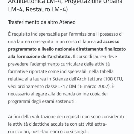
Architettonica LM-4, Progettazione Urbana
a
LM-4, Restauro LM-4)
l
Trasferimento da altro Ateneo
i
È requisito indispensabile per l’ammissione il possesso di
una laurea conseguita in un corso di laurea
ad accesso
t
programmato a livello nazionale direttamente finalizzato
à
alla formazione dell’architetto.
Il corso di laurea deve
prevedere l’adempimento curriculare delle attività
d
formative riportate come indispensabili nella tabella
relativa alla laurea in Scienze dell’Architettura (108 CFU,
i
vedi ordinamento classe L-17 DM 16 marzo 2007). È
a
necessario allegare alla domanda online copia dei
programmi degli esami sostenuti.
c
c
Ai fini della valutazione dei requisiti non sono considerate
le attività didattiche acquisite con attività extra-
e
curriculari, post-lauream o corsi singoli.