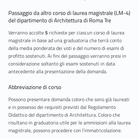
s
Passaggio da altro corso di laurea magistrale (LM-4)
s
del dipartimento di Architettura di Roma Tre
o
Verranno accolte
5
richieste per ciascun corso di laurea
magistrale in base ad una graduatoria che terrà conto
e
della media ponderata dei voti e del numero di esami di
r
profitto sostenuti. Ai fini del passaggio verranno presi in
considerazione soltanto gli esami sostenuti in data
e
antecedente alla presentazione della domanda.
q
Abbreviazione di corso
u
Possono presentare domanda coloro che sono già laureati
i
e in possesso dei requisiti previsti dal Regolamento
Didattico del dipartimento di Architettura. Coloro che
s
risultano in graduatoria utile per le ammissioni alla laurea
i
magistrale, possono procedere con l’immatricolazione.