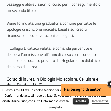
passaggi e abbreviazioni di corso per il conseguimento di
un secondo titolo.
Viene formulata una graduatoria comune per tutte le
tipologie di iscrizione indicate, basata sui crediti
riconoscibili e sulle votazioni conseguiti.
Il Collegio Didattico valuta le domande pervenute e
delibera l’ammissione all’anno di corso corrispondente
sulla base di quanto previsto dal Regolamento didattico
del corso di laurea.
Corso di laurea in Biologia Molecolare, Cellulare e
della Salute (LM-6)
Hai bisogno di aiuto?
Questo sito utilizza un cookie tecnico per consentire la corretta navigazione.
Sono disponibili
6
posti
complessivi per trasferimenti,
Confermando accetti il suo utilizzo. Se vuoi saperne di più e leggere come
passaggi e abbreviazioni di corso per il conseguimento di
disabilitarne l'uso, consulta l'informativa estesa.
Accetta
Informativa
Menu
un secondo titolo.
completa