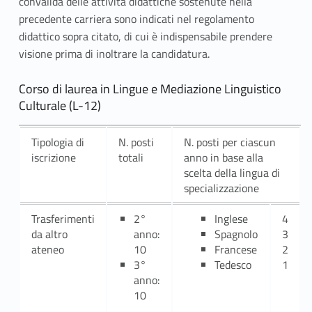
convalida delle attività didattiche sostenute nella
precedente carriera sono indicati nel regolamento
didattico sopra citato, di cui è indispensabile prendere
visione prima di inoltrare la candidatura.
Corso di laurea in Lingue e Mediazione Linguistico
Culturale (L-12)
Tipologia di
N. posti
N. posti per ciascun
iscrizione
totali
anno in base alla
scelta della lingua di
specializzazione
Trasferimenti
2°
Inglese
4
da altro
anno:
Spagnolo
3
ateneo
10
Francese
2
3°
Tedesco
1
anno:
10