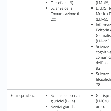
i
Filosofia (L-5)
(LM-65)
Scienze della
DAMS, T
Comunicazione (L-
Musica 
20)
(LM-65)
Informaz
Editoria 
Giornali
(LM-19)
Scienze
cognitive
comunica
dell’azio
92)
Scienze
filosofic
78)
Giurisprudenza
Scienze dei servizi
Giurispr
giuridici (L-14)
(LMG/01)
Servizi giuridici
unico