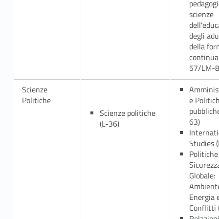
pedagogi
scienze
dell’edu
degli adu
della fo
continua
57/LM-8
Scienze
Amminist
Politiche
e Politic
pubblich
Scienze politiche
63)
(L-36)
Internat
Studies 
Politiche
Sicurezz
Globale:
Ambient
Energia 
Conflitti
Relazion