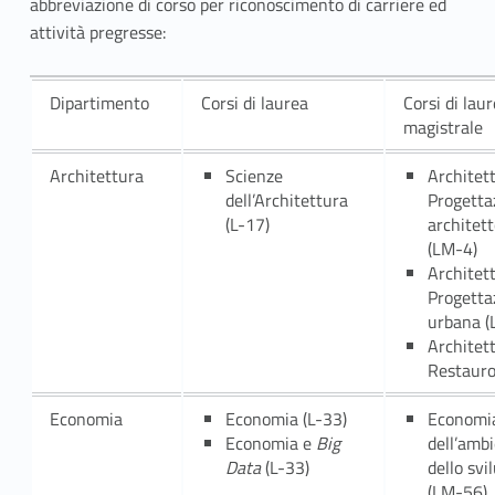
abbreviazione di corso per riconoscimento di carriere ed
.
attività pregresse:
1
Dipartimento
Corsi di laurea
Corsi di lau
–
magistrale
D
Architettura
Scienze
Architet
i
dell’Architettura
Progetta
(L-17)
architet
s
(LM-4)
Architet
p
Progetta
urbana (
o
Architet
Restauro
s
i
Economia
Economia (L-33)
Economi
Economia e
Big
dell’amb
z
Data
(L-33)
dello svi
(LM-56)