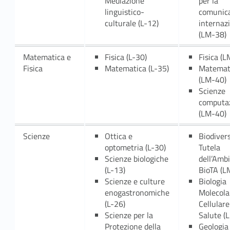
Mediazione
per la
linguistico-
comunic
culturale (L-12)
internaz
(LM-38)
Matematica e
Fisica (L-30)
Fisica (
Fisica
Matematica (L-35)
Matemat
(LM-40)
Scienze
computaz
(LM-40)
Scienze
Ottica e
Biodivers
optometria (L-30)
Tutela
Scienze biologiche
dell’Amb
(L-13)
BioTA (L
Scienze e culture
Biologia
enogastronomiche
Molecola
(L-26)
Cellulare
Scienze per la
Salute (
Protezione della
Geologia