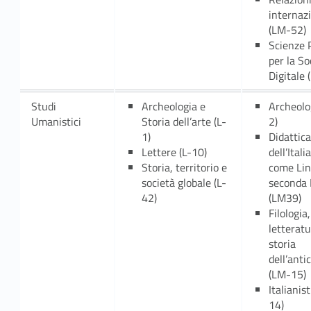
internazi
(LM-52)
Scienze P
per la So
Digitale
Studi
Archeologia e
Archeolo
Umanistici
Storia dell’arte (L-
2)
1)
Didattica
Lettere (L-10)
dell’Itali
Storia, territorio e
come Li
società globale (L-
seconda 
42)
(LM39)
Filologia,
letteratu
storia
dell’anti
(LM-15)
Italianis
14)