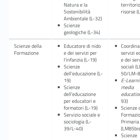
Natura e la
territori
Sostenibilità
risorse 
Ambientale (L-32)
Scienze
geologiche (L-34)
Scienze della
Educatore di nido
Coordina
Formazione
e dei servizi per
servizi e
l’infanzia (L-19)
e dei ser
Scienze
sociali (
dell’educazione (L-
50/LM-8
19)
E-Learni
Scienze
media
dell’educazione
educatio
per educatori e
93)
formatori (L-19)
Scienze d
Servizio sociale e
Formazi
sociologia (L-
Primaria
39/L-40)
(LM85bis
Scienze