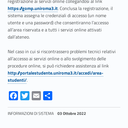
registrazione ai servizi online collegandosi al link
https://gomp.uniroma3.it
. Conclusa la registrazione, il
sistema assegna le credenziali di accesso (un nome
utente e una password) che consentiranno l’accesso
all’area riservata e a tutti i servizi online attivati
dall’ateneo.
Nel caso in cui si riscontrassero problemi tecnici relativi
all’accesso ai servizi online o allo svolgimento delle
procedure online, si può richiedere assistenza al link
http://portalestudente.uniroma3.it/accedi/area-
studenti/
.
Fa
T
E
S
ce
w
m
h
b
itt
ai
ar
INFORMAZIONI DI SISTEMA
03 Ottobre 2022
o
er
l
e
Skip back to navigation