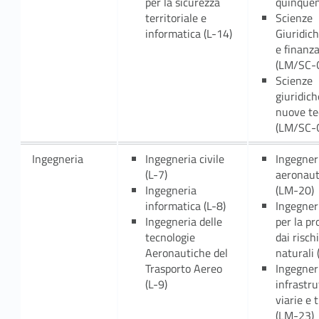
per la sicurezza
quinque
territoriale e
Scienze
informatica (L-14)
Giuridic
e finanz
(LM/SC-
Scienze
giuridich
nuove te
(LM/SC-
Ingegneria
Ingegneria civile
Ingegner
(L-7)
aeronaut
Ingegneria
(LM-20)
informatica (L-8)
Ingegneri
Ingegneria delle
per la pr
tecnologie
dai rischi
Aeronautiche del
naturali
Trasporto Aereo
Ingegneri
(L-9)
infrastr
viarie e 
(LM-23)