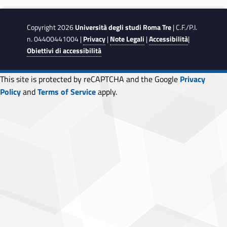
o
k
Copyright 2026
Università degli studi Roma Tre
| C.F./P.I.
n. 04400441004 |
Privacy
|
Note Legali
|
Accessibilità
|
Obiettivi di accessibilità
This site is protected by reCAPTCHA and the Google
Privacy
Policy
and
Terms of Service
apply.