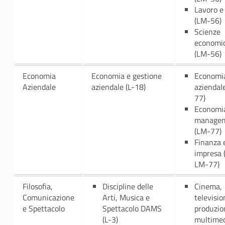
i
Lavoro e
(LM-56)
o
Scienze
economi
n
(LM-56)
i
Economia
Economia e gestione
Economi
g
Aziendale
aziendale (L-18)
aziendal
77)
e
Economi
manage
n
(LM-77)
Finanza 
e
impresa 
LM-77)
r
a
Filosofia,
Discipline delle
Cinema,
Comunicazione
Arti, Musica e
televisio
l
e Spettacolo
Spettacolo DAMS
produzio
(L-3)
multimed