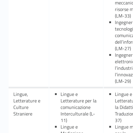
meccanic
risorse 
(LM-33)
Ingegneri
tecnologi
comunica
dell’inf
(LM-27)
Ingegner
elettroni
l’industr
l’innova
(LM-29)
Lingue,
Lingue e
Lingue e
Letterature e
Letterature per la
Letterat
Culture
comunicazione
la Didatt
Straniere
Interculturale (L-
Traduzio
11)
37)
Lingu
e e
Lingue 