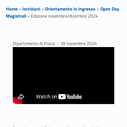
Home
»
Iscrizioni
»
Orientamento in ingresso
»
Open Day
Magistrali
»
Edizione novembre/dicembre 2024
E
d
Dipartimento di Fisica - 18 novembre 2024
i
z
i
o
n
e
n