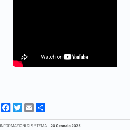
Fa
T
E
S
ce
w
m
h
b
itt
ai
ar
INFORMAZIONI DI SISTEMA
20 Gennaio 2025