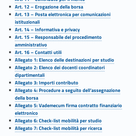
n
Art. 12 – Erogazione della borsa
Art. 13 – Posta elettronica per comunicazioni
t
istituzionali
Art. 14 – Informativa e privacy
e
Art. 15 – Responsabile del procedimento
r
amministrativo
Art. 16 – Contatti utili
n
Allegato 1: Elenco delle destinazioni per studio
a
Allegato 2: Elenco dei docenti coordinatori
dipartimentali
z
Allegato 3: Importi contributo
Allegato 4: Procedure a seguito dell’assegnazione
i
della borsa
o
Allegato 5: Vademecum firma contratto finanziario
elettronico
n
Allegato 6: Check-list mobilità per studio
a
Allegato 7: Check-list mobilità per ricerca