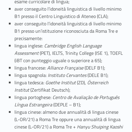
esame curricolare di lingua;
aver conseguito l’idoneità linguistica di livello minimo
B1 presso il Centro Linguistico di Ateneo (CLA);
aver conseguito l’idoneità linguistica di livello minimo
B1 presso un’istituzione riconosciuta da Roma Tre e
precisamente:
lingua inglese:
Cambridge English Language
Assessment
(PET), IELTS, Trinity College (ISE 1), TOEFL
(iBT con punteggio uguale o superiore a 65);
lingua francese:
Alliance Française
(DELF B1);
lingua spagnola:
Instituto Cervantes
(DELE B1);
lingua tedesca:
Goethe Institut
(ZD),
Österreich
Institut
(Zertifikat Deutsch);
lingua portoghese:
Centro de Avaliação de Português
Língua Estrangeira
(DEPLE – B1);
lingua cinese: almeno due annualità di lingua cinese
(L-OR/21) a Roma Tre oppure una annualità di lingua
cinese (L-OR/21) a Roma Tre +
Hanyu Shuiping Kaoshi