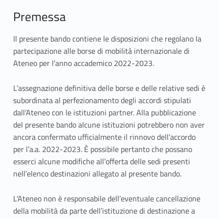
l
Premessa
e
Il presente bando contiene le disposizioni che regolano la
d
partecipazione alle borse di mobilità internazionale di
Ateneo per l’anno accademico 2022-2023.
i
a
L’assegnazione definitiva delle borse e delle relative sedi è
subordinata al perfezionamento degli accordi stipulati
t
dall’Ateneo con le istituzioni partner. Alla pubblicazione
e
del presente bando alcune istituzioni potrebbero non aver
ancora confermato ufficialmente il rinnovo dell’accordo
n
per l’a.a. 2022-2023. È possibile pertanto che possano
esserci alcune modifiche all’offerta delle sedi presenti
e
nell’elenco destinazioni allegato al presente bando.
o
L’Ateneo non è responsabile dell’eventuale cancellazione
a
della mobilità da parte dell’istituzione di destinazione a