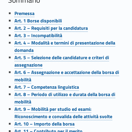
e
d
Premessa
i
Art. 1 Borse disponibili
Art. 2 – Requisiti per la candidatura
m
Art. 3 – Incompatibilità
Art. 4 – Modalità e termini di presentazione della
o
domanda
b
Art. 5 – Selezione delle candidature e criteri di
assegnazione
i
Art. 6 – Assegnazione e accettazione della borsa di
l
mobilità
Art. 7 – Competenza linguistica
i
Art. 8 – Periodo di utilizzo e durata della borsa di
mobilità
t
Art. 9 – Mobilità per studio ed esami:
à
Riconoscimento e convalida delle attività svolte
Art. 10 – Importo della borsa
i
Art. 11 – Contributo per il merito