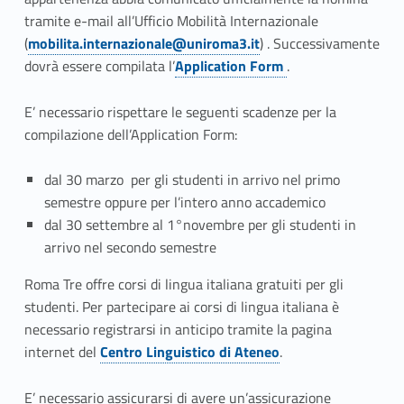
a
tramite e-mail all’Ufficio Mobilità Internazionale
f
(
mobilita.internazionale@uniroma3.it
) . Successivamente
dovrà essere compilata l’
Application Form
.
a
r
E’ necessario rispettare le seguenti scadenze per la
compilazione dell’Application Form:
e
p
dal 30 marzo per gli studenti in arrivo nel primo
semestre oppure per l’intero anno accademico
r
dal 30 settembre al 1°novembre per gli studenti in
arrivo nel secondo semestre
i
Roma Tre offre corsi di lingua italiana gratuiti per gli
m
studenti. Per partecipare ai corsi di lingua italiana è
a
necessario registrarsi in anticipo tramite la pagina
internet del
Centro Linguistico di Ateneo
.
d
E’ necessario assicurarsi di avere un’assicurazione