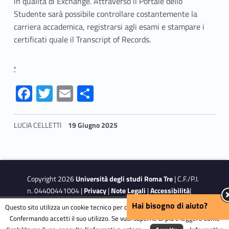
in qualità di Exchange. Attraverso il Portale dello
a
Studente sarà possibile controllare costantemente la
carriera accademica, registrarsi agli esami e stampare i
n
certificati quale il Transcript of Records.
d
.
o
Fa
T
E
S
s
ce
w
m
h
i
b
itt
ai
ar
LUCIA CELLETTI
19 Giugno 2025
a
o
er
l
e
Skip back to navigation
o
r
k
r
Copyright 2026
Università degli studi Roma Tre
| C.F./P.I.
n. 04400441004 |
Privacy
|
Note Legali
|
Accessibilità
|
i
Obiettivi di accessibilità
Hai bisogno di aiuto?
Questo sito utilizza un cookie tecnico per consentire la corretta navigazione.
v
Confermando accetti il suo utilizzo. Se vuoi saperne di più e leggere come