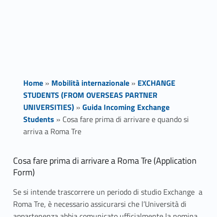
Home
»
Mobilità internazionale
»
EXCHANGE
STUDENTS (FROM OVERSEAS PARTNER
UNIVERSITIES)
»
Guida Incoming Exchange
Students
»
Cosa fare prima di arrivare e quando si
arriva a Roma Tre
C
Cosa fare prima di arrivare a Roma Tre (Application
Form)
o
Se si intende trascorrere un periodo di studio Exchange a
s
Roma Tre, è necessario assicurarsi che l’Università di
appartenenza abbia comunicato ufficialmente la nomina