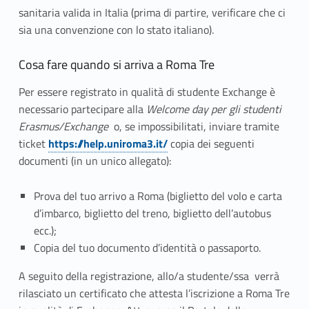
i
sanitaria valida in Italia (prima di partire, verificare che ci
a
sia una convenzione con lo stato italiano).
r
Cosa fare quando si arriva a Roma Tre
r
Per essere registrato in qualità di studente Exchange è
i
necessario partecipare alla
Welcome day per gli studenti
Erasmus/Exchange
o, se impossibilitati, inviare tramite
v
ticket
https://help.uniroma3.it/
copia dei seguenti
a
documenti (in un unico allegato):
r
Prova del tuo arrivo a Roma (biglietto del volo e carta
d’imbarco, biglietto del treno, biglietto dell’autobus
e
ecc.);
e
Copia del tuo documento d’identità o passaporto.
q
A seguito della registrazione, allo/a studente/ssa verrà
rilasciato un certificato che attesta l’iscrizione a Roma Tre
u