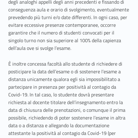
degli analoghi appelli degli anni precedenti e fissando di
i
conseguenza aula e orario di svolgimento, eventualmente
p
prevedendo più turni e/o date differenti. In ogni caso, per
evitare eccessive presenze contemporanee, occorre
r
garantire che il numero di studenti convocati per il
singolo turno non sia superiore al 100% della capienza
o
dell’aula ove si svolge l’esame.
f
È inoltre concessa facoltà allo studente di richiedere di
i
posticipare la data dell’esame o di sostenere l’esame a
t
distanza unicamente qualora egli sia impossibilitato a
partecipare in presenza per positività al contagio da
t
Covid-19. In tal caso, lo studente dovrà presentare
richiesta al docente titolare dell’insegnamento entro la
o
data di chiusura delle prenotazioni, o comunque il prima
e
possibile, richiedendo di poter sostenere l’esame in altra
data o a distanza e allegando la documentazione
p
attestante la positività al contagio da Covid-19 (per