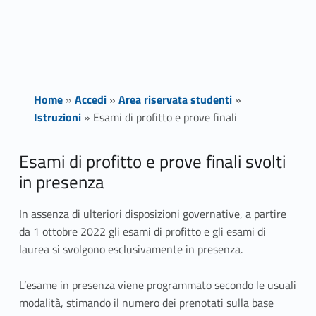
Home
»
Accedi
»
Area riservata studenti
»
Istruzioni
»
Esami di profitto e prove finali
E
Esami di profitto e prove finali svolti
in presenza
s
a
In assenza di ulteriori disposizioni governative, a partire
da 1 ottobre 2022 gli esami di profitto e gli esami di
m
laurea si svolgono esclusivamente in presenza.
i
L’esame in presenza viene programmato secondo le usuali
d
modalità, stimando il numero dei prenotati sulla base