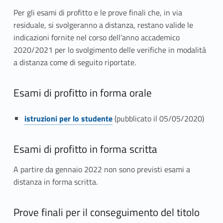
Per gli esami di profitto e le prove finali che, in via
residuale, si svolgeranno a distanza, restano valide le
indicazioni fornite nel corso dell’anno accademico
2020/2021 per lo svolgimento delle verifiche in modalità
a distanza come di seguito riportate.
Esami di profitto in forma orale
Link identifier #identifier__194612-1
Link identifier #identifier__25015-2
istruzioni per lo studente
(pubblicato il 05/05/2020)
Esami di profitto in forma scritta
A partire da gennaio 2022 non sono previsti esami a
distanza in forma scritta.
Link identifier #identifier__10056
Link identifier #identifier__30921-3
Prove finali per il conseguimento del titolo