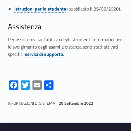
Link identifier #identifier__20137-5
Link identifier #identifier__70662-6
istruzioni per lo studente
(pubblicato il 25/05/2020).
Assistenza
Per assistenza sull’utilizzo degli strumenti informatici per
lo svolgimento degli esami a distanza sono stati attivati
specifici
servizi di supporto.
Fa
T
E
S
ce
w
m
h
b
itt
ai
ar
INFORMAZIONI DI SISTEMA
20 Settembre 2022
o
er
l
e
Skip back to navigation
o