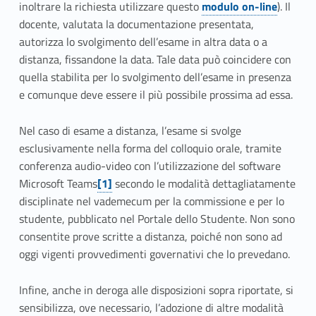
r
inoltrare la richiesta utilizzare questo
modulo on-line
). Il
docente, valutata la documentazione presentata,
o
autorizza lo svolgimento dell’esame in altra data o a
distanza, fissandone la data. Tale data può coincidere con
v
quella stabilita per lo svolgimento dell’esame in presenza
e
e comunque deve essere il più possibile prossima ad essa.
f
Nel caso di esame a distanza, l’esame si svolge
i
esclusivamente nella forma del colloquio orale, tramite
conferenza audio-video con l’utilizzazione del software
n
Microsoft Teams
[1]
secondo le modalità dettagliatamente
disciplinate nel vademecum per la commissione e per lo
a
studente, pubblicato nel Portale dello Studente. Non sono
l
consentite prove scritte a distanza, poiché non sono ad
oggi vigenti provvedimenti governativi che lo prevedano.
i
Infine, anche in deroga alle disposizioni sopra riportate, si
sensibilizza, ove necessario, l’adozione di altre modalità