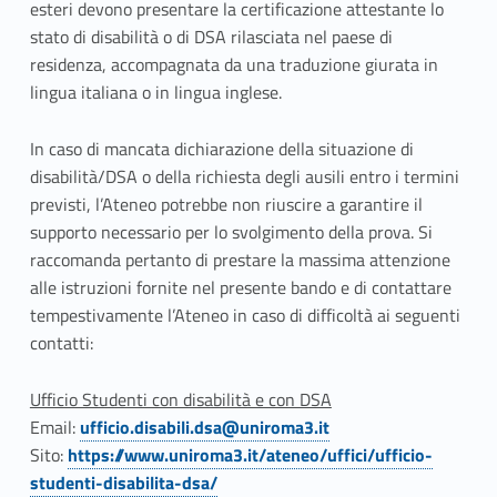
t
esteri devono presentare la certificazione attestante lo
stato di disabilità o di DSA rilasciata nel paese di
i
residenza, accompagnata da una traduzione giurata in
lingua italiana o in lingua inglese.
c
o
In caso di mancata dichiarazione della situazione di
disabilità/DSA o della richiesta degli ausili entro i termini
n
previsti, l’Ateneo potrebbe non riuscire a garantire il
d
supporto necessario per lo svolgimento della prova. Si
raccomanda pertanto di prestare la massima attenzione
i
alle istruzioni fornite nel presente bando e di contattare
tempestivamente l’Ateneo in caso di difficoltà ai seguenti
s
contatti:
a
Ufficio Studenti con disabilità e con DSA
b
Email:
ufficio.disabili.dsa@uniroma3.it
i
Sito:
https://www.uniroma3.it/ateneo/uffici/ufficio-
studenti-disabilita-dsa/