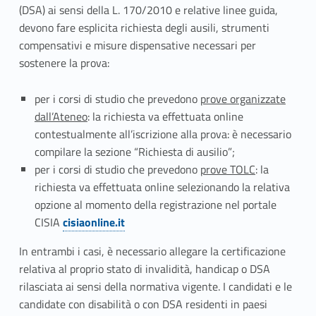
t
(DSA) ai sensi della L. 170/2010 e relative linee guida,
devono fare esplicita richiesta degli ausili, strumenti
.
compensativi e misure dispensative necessari per
sostenere la prova:
5
–
per i corsi di studio che prevedono
prove organizzate
dall’Ateneo
: la richiesta va effettuata online
C
contestualmente all’iscrizione alla prova: è necessario
a
compilare la sezione “Richiesta di ausilio”;
per i corsi di studio che prevedono
prove TOLC
: la
n
richiesta va effettuata online selezionando la relativa
opzione al momento della registrazione nel portale
d
CISIA
cisiaonline.it
i
In entrambi i casi, è necessario allegare la certificazione
d
relativa al proprio stato di invalidità, handicap o DSA
rilasciata ai sensi della normativa vigente. I candidati e le
a
candidate con disabilità o con DSA residenti in paesi