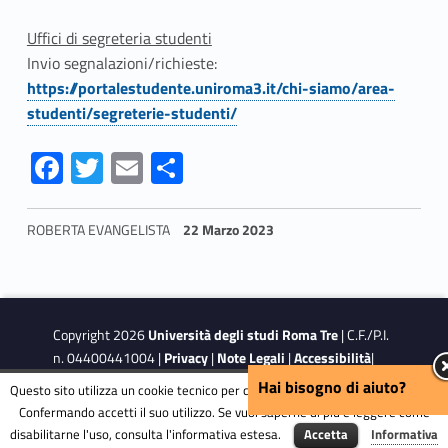
l
i
Uffici di segreteria studenti
Invio segnalazioni/richieste:
t
https://portalestudente.uniroma3.it/chi-siamo/area-
studenti/segreterie-studenti/
à
Fa
T
E
S
e
ce
w
m
h
c
b
itt
ai
ar
ROBERTA EVANGELISTA
22 Marzo 2023
o
o
er
l
e
Skip back to navigation
n
o
k
d
Copyright 2026
Università degli studi Roma Tre
| C.F./P.I.
i
n. 04400441004 |
Privacy
|
Note Legali
|
Accessibilità
|
Obiettivi di accessibilità
Hai bisogno di aiuto?
Questo sito utilizza un cookie tecnico per consentire la corretta navigazione.
s
Confermando accetti il suo utilizzo. Se vuoi saperne di più e leggere come
disabilitarne l'uso, consulta l'informativa estesa.
Accetta
Informativa
This site is protected by reCAPTCHA and the Google
Privacy